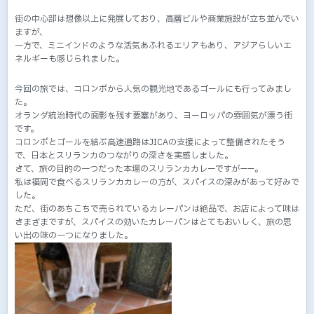
街の中心部は想像以上に発展しており、高層ビルや商業施設が立ち並んでい
ますが、
一方で、ミニインドのような活気あふれるエリアもあり、アジアらしいエ
ネルギーも感じられました。
今回の旅では、コロンボから人気の観光地であるゴールにも行ってみまし
た。
オランダ統治時代の面影を残す要塞があり、ヨーロッパの雰囲気が漂う街
です。
コロンボとゴールを結ぶ高速道路はJICAの支援によって整備されたそう
で、日本とスリランカのつながりの深さを実感しました。
さて、旅の目的の一つだった本場のスリランカカレーですが——。
私は福岡で食べるスリランカカレーの方が、スパイスの深みがあって好みで
した。
ただ、街のあちこちで売られているカレーパンは絶品で、お店によって味は
さまざまですが、スパイスの効いたカレーパンはとてもおいしく、旅の思
い出の味の一つになりました。