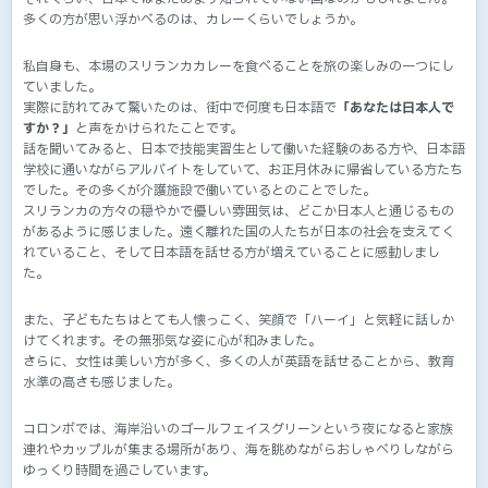
多くの方が思い浮かべるのは、カレーくらいでしょうか。
私自身も、本場のスリランカカレーを食べることを旅の楽しみの一つにし
ていました。
実際に訪れてみて驚いたのは、街中で何度も日本語で
「あなたは日本人で
すか？」
と声をかけられたことです。
話を聞いてみると、日本で技能実習生として働いた経験のある方や、日本語
学校に通いながらアルバイトをしていて、お正月休みに帰省している方たち
でした。その多くが介護施設で働いているとのことでした。
スリランカの方々の穏やかで優しい雰囲気は、どこか日本人と通じるもの
があるように感じました。遠く離れた国の人たちが日本の社会を支えてく
れていること、そして日本語を話せる方が増えていることに感動しまし
た。
また、子どもたちはとても人懐っこく、笑顔で「ハーイ」と気軽に話しか
けてくれます。その無邪気な姿に心が和みました。
さらに、女性は美しい方が多く、多くの人が英語を話せることから、教育
水準の高さも感じました。
コロンボでは、海岸沿いのゴールフェイスグリーンという夜になると家族
連れやカップルが集まる場所があり、海を眺めながらおしゃべりしながら
ゆっくり時間を過ごしています。