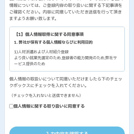
情報については、ご登録内容の取り扱いに関する下記事項を
ご確認ください。内容に同意していただき送信を行って頂き
ますようお願い致します。
【1】個人情報取得に関する同意事項
1. 弊社が保有する個人情報ならびに利用目的
1)人材派遣および人材紹介登録
より良い就業先選定のため,登録者の能力開発のため,弊社サ
ービス提供のため
2)各種セミナー・イベントのお問い合わせおよび申し込み
個人情報の取扱いについて同意いただけましたら下のチェッ
セミナー・イベントの有効な運営のため,弊社サービス提供の
クボックスにチェックを入れてください。
ため
3)教育研修実施のための受講者の個人情報
（チェックを入れないと送信できません）
教育研修の有効な運営のため
個人情報に関する取り扱いに同意する
4)個人能力診断の評価結果
個人の能力開発に関するご支援のため,お取り引き先の人事お
よびサービス管理のため
5)お取り引き先ご担当者の個人情報