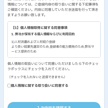
情報については、ご登録内容の取り扱いに関する下記事項を
ご確認ください。内容に同意していただき送信を行って頂き
ますようお願い致します。
【1】個人情報取得に関する同意事項
1. 弊社が保有する個人情報ならびに利用目的
1)人材派遣および人材紹介登録
より良い就業先選定のため,登録者の能力開発のため,弊社サ
ービス提供のため
2)各種セミナー・イベントのお問い合わせおよび申し込み
個人情報の取扱いについて同意いただけましたら下のチェッ
セミナー・イベントの有効な運営のため,弊社サービス提供の
クボックスにチェックを入れてください。
ため
3)教育研修実施のための受講者の個人情報
（チェックを入れないと送信できません）
教育研修の有効な運営のため
個人情報に関する取り扱いに同意する
4)個人能力診断の評価結果
個人の能力開発に関するご支援のため,お取り引き先の人事お
よびサービス管理のため
5)お取り引き先ご担当者の個人情報