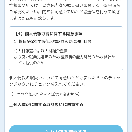
情報については、ご登録内容の取り扱いに関する下記事項を
ご確認ください。内容に同意していただき送信を行って頂き
ますようお願い致します。
【1】個人情報取得に関する同意事項
1. 弊社が保有する個人情報ならびに利用目的
1)人材派遣および人材紹介登録
より良い就業先選定のため,登録者の能力開発のため,弊社サ
ービス提供のため
2)各種セミナー・イベントのお問い合わせおよび申し込み
個人情報の取扱いについて同意いただけましたら下のチェッ
セミナー・イベントの有効な運営のため,弊社サービス提供の
クボックスにチェックを入れてください。
ため
3)教育研修実施のための受講者の個人情報
（チェックを入れないと送信できません）
教育研修の有効な運営のため
個人情報に関する取り扱いに同意する
4)個人能力診断の評価結果
個人の能力開発に関するご支援のため,お取り引き先の人事お
よびサービス管理のため
5)お取り引き先ご担当者の個人情報