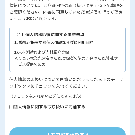
情報については、ご登録内容の取り扱いに関する下記事項を
ご確認ください。内容に同意していただき送信を行って頂き
ますようお願い致します。
【1】個人情報取得に関する同意事項
1. 弊社が保有する個人情報ならびに利用目的
1)人材派遣および人材紹介登録
より良い就業先選定のため,登録者の能力開発のため,弊社サ
ービス提供のため
2)各種セミナー・イベントのお問い合わせおよび申し込み
個人情報の取扱いについて同意いただけましたら下のチェッ
セミナー・イベントの有効な運営のため,弊社サービス提供の
クボックスにチェックを入れてください。
ため
3)教育研修実施のための受講者の個人情報
（チェックを入れないと送信できません）
教育研修の有効な運営のため
個人情報に関する取り扱いに同意する
4)個人能力診断の評価結果
個人の能力開発に関するご支援のため,お取り引き先の人事お
よびサービス管理のため
5)お取り引き先ご担当者の個人情報