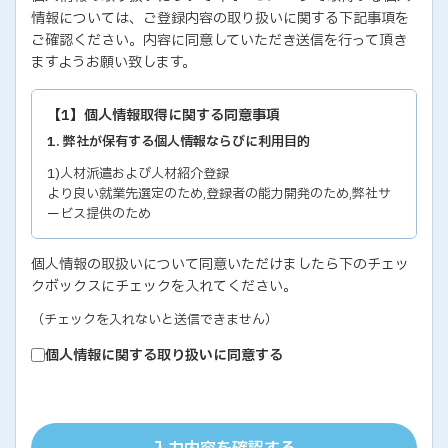
情報については、ご登録内容の取り扱いに関する下記事項を
ご確認ください。内容に同意していただき送信を行って頂き
ますようお願い致します。
【1】個人情報取得に関する同意事項
1. 弊社が保有する個人情報ならびに利用目的
1)人材派遣および人材紹介登録
より良い就業先選定のため,登録者の能力開発のため,弊社サ
ービス提供のため
2)各種セミナー・イベントのお問い合わせおよび申し込み
個人情報の取扱いについて同意いただけましたら下のチェッ
セミナー・イベントの有効な運営のため,弊社サービス提供の
クボックスにチェックを入れてください。
ため
3)教育研修実施のための受講者の個人情報
（チェックを入れないと送信できません）
教育研修の有効な運営のため
個人情報に関する取り扱いに同意する
4)個人能力診断の評価結果
個人の能力開発に関するご支援のため,お取り引き先の人事お
よびサービス管理のため
5)お取り引き先ご担当者の個人情報