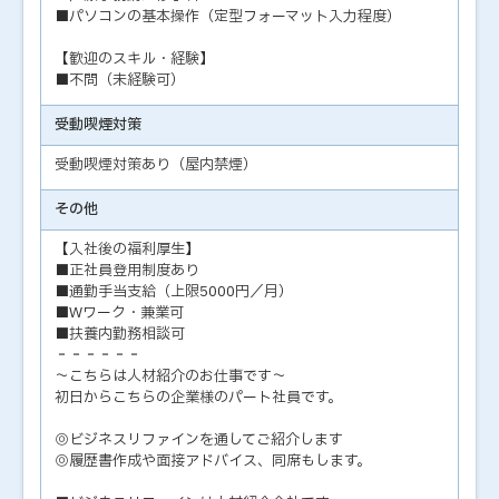
■パソコンの基本操作（定型フォーマット入力程度）
【歓迎のスキル・経験】
■不問（未経験可）
受動喫煙対策
受動喫煙対策あり（屋内禁煙）
その他
【入社後の福利厚生】
■正社員登用制度あり
■通勤手当支給（上限5000円／月）
■Wワーク・兼業可
■扶養内勤務相談可
‐‐‐‐‐‐
～こちらは人材紹介のお仕事です～
初日からこちらの企業様のパート社員です。
◎ビジネスリファインを通してご紹介します
◎履歴書作成や面接アドバイス、同席もします。