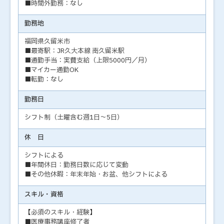
■時間外勤務：なし
勤務地
福岡県久留米市
■最寄駅：JR久大本線 南久留米駅
■通勤手当：実費支給（上限5000円／月）
■マイカー通勤OK
■転勤：なし
勤務日
シフト制（土曜含む週1日～5日）
休 日
シフトによる
■年間休日：勤務日数に応じて変動
■その他休暇：年末年始・お盆、他シフトによる
スキル・資格
【必須のスキル・経験】
■医療事務講座修了者