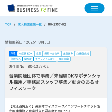
TOP
求人検索結果一覧
80-1357-02
情報更新日：2026年8月5日
派遣
未経験者OK
急募
長期のお仕事
土日休み
交通費支給
保険加入
駅ちか
キャリアを生かす
服装自由
お仕事No：80-1357-02
音楽関連団体で事務／未経験OKなポテンシャ
ル採用／事務局スタッフ募集／動きのあるオ
フィスワーク
【荒江四角近く】長期オフィスワーク／コンサートチケット販
売関連事務／音楽好きも初心者もOK(^^♪