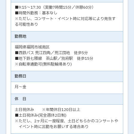
■9:15～17:30（実働7時間15分／休憩60分）
■時間外勤務：基本なし
※ただし、コンサート・イベント時に対応等により発生す
る可能性あり
勤務地
福岡県福岡市城南区
■西鉄バス 荒江四角／荒江団地 徒歩5分
■地下鉄七隈線 茶山駅／別府駅 徒歩15分
※自転車通勤可(無料駐輪場あり)
勤務日
月～金
休 日
土日祝休み ※年間休日120日以上
■土日祝休み(完全週休2日制)
※ただし、2ヶ月に一度程度、土日どちらかのコンサートや
イベント時に出勤をお願いする場合あり