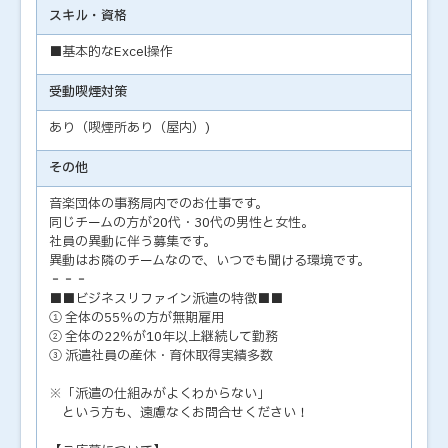
スキル・資格
■基本的なExcel操作
受動喫煙対策
あり（喫煙所あり（屋内）)
その他
音楽団体の事務局内でのお仕事です。
同じチームの方が20代・30代の男性と女性。
社員の異動に伴う募集です。
異動はお隣のチームなので、いつでも聞ける環境です。
‐‐‐
■■ビジネスリファイン派遣の特徴■■
① 全体の55％の方が無期雇用
② 全体の22％が10年以上継続して勤務
③ 派遣社員の産休・育休取得実績多数
※「派遣の仕組みがよくわからない」
という方も、遠慮なくお問合せください！