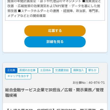
施策の年間計画策定 ・部下や代理店のマネジメント ■成果測定と
改善 ・広報施策の効果測定およびKPI管理 ・データを基にした施
策改善 ■ステークホルダーとの連携 ・経営陣、政治家、専門家、
メディアなどとの関係構築
応募する
詳細を見る
正社員
長期のお仕事
土日休み
交通費支給
保険加入
駅ちか
キャリアを生かす
お仕事No：40-874-71
総合金融サービス企業でIR担当／広報・開示業務／管理
職候補