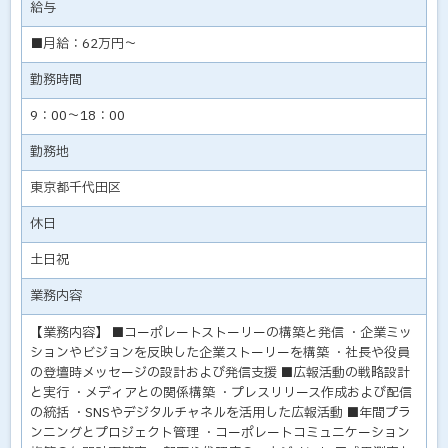
給与
■月給：62万円～
勤務時間
9：00～18：00
勤務地
東京都千代田区
休日
土日祝
業務内容
【業務内容】 ■コーポレートストーリーの構築と発信 ・企業ミッ
ションやビジョンを反映した企業ストーリーを構築 ・社長や役員
の登壇時メッセージの設計および発信支援 ■広報活動の戦略設計
と実行 ・メディアとの関係構築 ・プレスリリース作成および配信
の統括 ・SNSやデジタルチャネルを活用した広報活動 ■年間プラ
ンニングとプロジェクト管理 ・コーポレートコミュニケーション