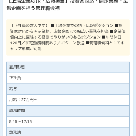
【上場企業のIR・広報担当】投資家対応・開示業務・広
報企画を担う管理職候補
【正社員の求人です】 ■上場企業でのIR・広報ポジション ■投
資家対応から開示業務、広報企画まで幅広い業務を担当 ■企業価
値向上に直結する役割でやりがいのあるポジション ■年間休日
120日／在宅勤務制度あり／UIターン歓迎 ■管理職候補としてキ
ャリア形成が可能
雇用形態
正社員
給与
月給：27万円～
勤務時間
8:45～17:15
勤務地