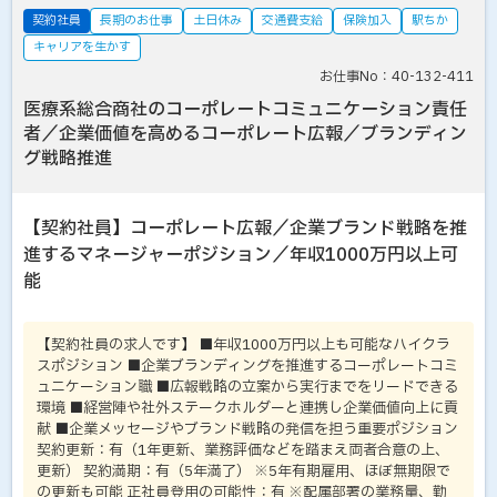
契約社員
長期のお仕事
土日休み
交通費支給
保険加入
駅ちか
キャリアを生かす
お仕事No：40-132-411
医療系総合商社のコーポレートコミュニケーション責任
者／企業価値を高めるコーポレート広報／ブランディン
グ戦略推進
【契約社員】コーポレート広報／企業ブランド戦略を推
進するマネージャーポジション／年収1000万円以上可
能
【契約社員の求人です】 ■年収1000万円以上も可能なハイクラ
スポジション ■企業ブランディングを推進するコーポレートコミ
ュニケーション職 ■広報戦略の立案から実行までをリードできる
環境 ■経営陣や社外ステークホルダーと連携し企業価値向上に貢
献 ■企業メッセージやブランド戦略の発信を担う重要ポジション
契約更新：有（1年更新、業務評価などを踏まえ両者合意の上、
更新） 契約満期：有（5年満了） ※5年有期雇用、ほぼ無期限で
の更新も可能 正社員登用の可能性：有 ※配属部署の業務量、勤