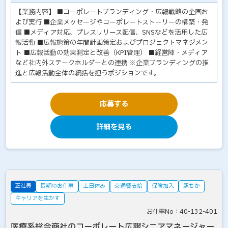
【業務内容】 ■コーポレートブランディング・広報戦略の企画お
よび実行 ■企業メッセージやコーポレートストーリーの構築・発
信 ■メディア対応、プレスリリース配信、SNSなどを活用した広
報活動 ■広報施策の年間計画策定およびプロジェクトマネジメン
ト ■広報活動の効果測定と改善（KPI管理） ■経営陣・メディア
など社内外ステークホルダーとの連携 ※企業ブランディングの推
進と広報活動全体の統括を担うポジションです。
応募する
詳細を見る
正社員
長期のお仕事
土日休み
交通費支給
保険加入
駅ちか
キャリアを生かす
お仕事No：40-132-401
医療系総合商社のコーポレート広報シニアマネージャー