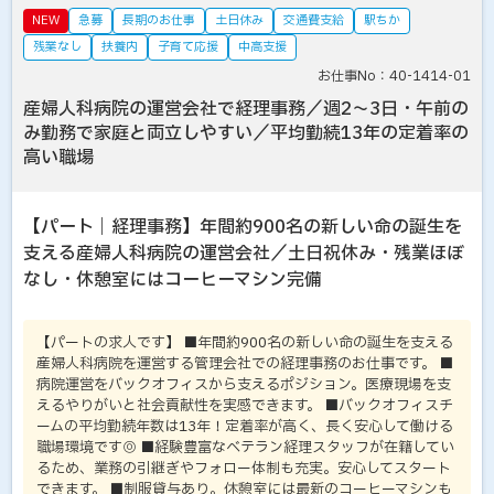
NEW
急募
長期のお仕事
土日休み
交通費支給
駅ちか
残業なし
扶養内
子育て応援
中高支援
お仕事No：40-1414-01
産婦人科病院の運営会社で経理事務／週2～3日・午前の
み勤務で家庭と両立しやすい／平均勤続13年の定着率の
高い職場
【パート｜経理事務】年間約900名の新しい命の誕生を
支える産婦人科病院の運営会社／土日祝休み・残業ほぼ
なし・休憩室にはコーヒーマシン完備
【パートの求人です】 ■年間約900名の新しい命の誕生を支える
産婦人科病院を運営する管理会社での経理事務のお仕事です。 ■
病院運営をバックオフィスから支えるポジション。医療現場を支
えるやりがいと社会貢献性を実感できます。 ■バックオフィスチ
ームの平均勤続年数は13年！定着率が高く、長く安心して働ける
職場環境です◎ ■経験豊富なベテラン経理スタッフが在籍してい
るため、業務の引継ぎやフォロー体制も充実。安心してスタート
できます。 ■制服貸与あり。休憩室には最新のコーヒーマシンも