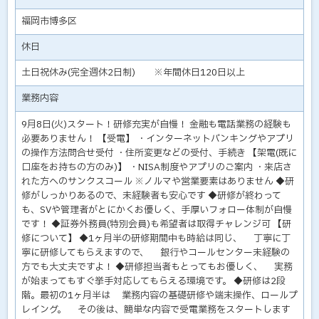
福岡市博多区
休日
土日祝休み(完全週休2日制) ※年間休日120日以上
業務内容
9月8日(火)スタート！研修充実が自慢！ 金融も電話業務の経験も
必要ありません！ 【受電】 ・インターネットバンキングやアプリ
の操作方法問合せ受付 ・住所変更などの受付、手続き 【架電(既に
口座をお持ちの方のみ)】 ・NISA制度やアプリのご案内 ・来店さ
れた方へのサンクスコール ※ノルマや営業要素はありません ◆研
修がしっかりあるので、未経験者も安心です ◆研修が終わって
も、SVや管理者がとにかくお優しく、手厚いフォロー体制が自慢
です！ ◆証券外務員(特別会員)も希望者は取得チャレンジ可 【研
修について】 ◆1ヶ月半の研修期間中も時給は同じ、 丁寧に丁
寧に研修してもらえますので、 銀行やコールセンター未経験の
方でも大丈夫ですよ！ ◆研修担当者もとってもお優しく、 実務
が始まってもすぐ挙手対応してもらえる環境です。 ◆研修は2段
階。最初の1ヶ月半は 業務内容の基礎研修や端末操作、ロールプ
レイング。 その後は、簡単な内容で受電業務をスタートします