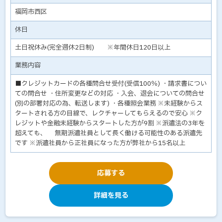
福岡市西区
休日
土日祝休み(完全週休2日制) ※年間休日120日以上
業務内容
■クレジットカードの各種問合せ受付(受信100％) ・請求書につい
ての問合せ ・住所変更などの対応 ・入会、退会についての問合せ
(別の部署対応の為、転送します) ・各種照会業務 ※未経験からス
タートされる方の目線で、レクチャーしてもらえるので安心 ※ク
レジットや金融未経験からスタートした方が9割 ※派遣法の3年を
超えても、 無期派遣社員として長く働ける可能性のある派遣先
です ※派遣社員から正社員になった方が弊社から15名以上
応募する
詳細を見る