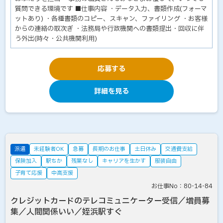
質問できる環境です ■仕事内容 ・データ入力、書類作成(フォーマ
ットあり) ・各種書類のコピー、スキャン、ファイリング ・お客様
からの連絡の取次ぎ ・法務局や行政機関への書類提出・回収に伴
う外出(時々・公共機関利用)
応募する
詳細を見る
派遣
未経験者OK
急募
長期のお仕事
土日休み
交通費支給
保険加入
駅ちか
残業なし
キャリアを生かす
服装自由
子育て応援
中高支援
お仕事No：80-14-84
クレジットカードのテレコミュニケーター受信／増員募
集／人間関係いい／姪浜駅すぐ