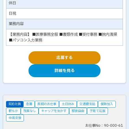
休日
日祝
業務内容
【業務内容】 ■医療事務全般 ■書類作成 ■受付事務 ■院内清掃
■パソコン入力業務
応募する
詳細を見る
契約社員
急募
長期のお仕事
土日休み
交通費支給
保険加入
駅ちか
残業なし
キャリアを生かす
服装自由
子育て応援
中高支援
お仕事No：90-000-61