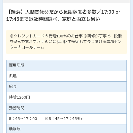
【姪浜】人間関係◎だから長期稼働者多数／17:00 or
17:45まで退社時間選べ、家庭と両立し易い
◎クレジットカードの受電100％のお仕事 ◎研修が丁寧で、段階
を踏んで覚えていける ◎姪浜地区で安定して長く働ける事務セン
ター内コールチーム
雇用形態
派遣
給与
時給1260円
勤務時間
8：45～17：00 ※8：45～17：45も可
勤務地