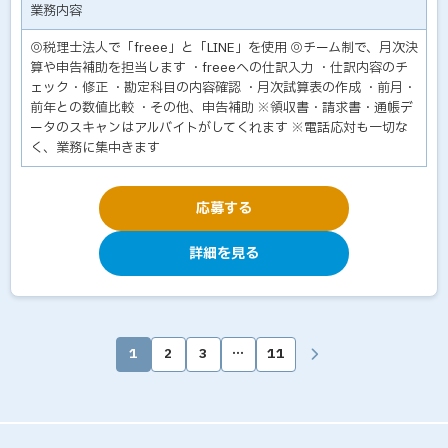
業務内容
◎税理士法人で「freee」と「LINE」を使用 ◎チーム制で、月次決
算や申告補助を担当します ・freeeへの仕訳入力 ・仕訳内容のチ
ェック・修正 ・勘定科目の内容確認 ・月次試算表の作成 ・前月・
前年との数値比較 ・その他、申告補助 ※領収書・請求書・通帳デ
ータのスキャンはアルバイトがしてくれます ※電話応対も一切な
く、業務に集中きます
応募する
詳細を見る
1
2
3
…
11