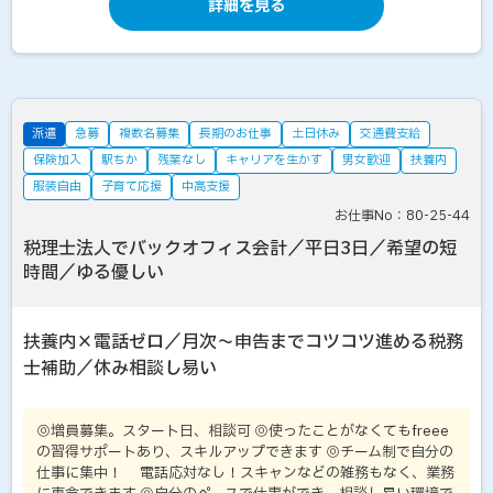
詳細を見る
派遣
急募
複数名募集
長期のお仕事
土日休み
交通費支給
保険加入
駅ちか
残業なし
キャリアを生かす
男女歓迎
扶養内
服装自由
子育て応援
中高支援
お仕事No：80-25-44
税理士法人でバックオフィス会計／平日3日／希望の短
時間／ゆる優しい
扶養内×電話ゼロ／月次～申告までコツコツ進める税務
士補助／休み相談し易い
◎増員募集。スタート日、相談可 ◎使ったことがなくてもfreee
の習得サポートあり、スキルアップできます ◎チーム制で自分の
仕事に集中！ 電話応対なし！スキャンなどの雑務もなく、業務