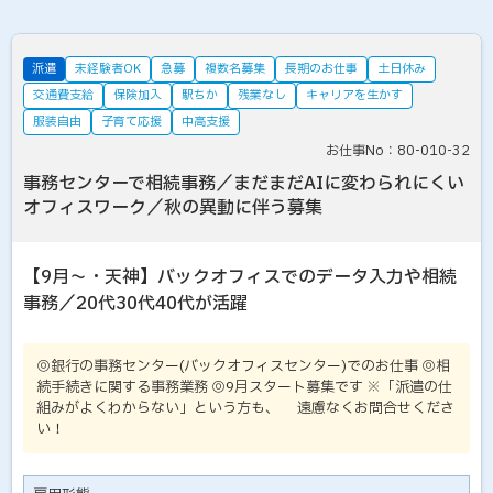
派遣
未経験者OK
急募
複数名募集
長期のお仕事
土日休み
交通費支給
保険加入
駅ちか
残業なし
キャリアを生かす
服装自由
子育て応援
中高支援
お仕事No：80-010-32
事務センターで相続事務／まだまだAIに変わられにくい
オフィスワーク／秋の異動に伴う募集
【9月～・天神】バックオフィスでのデータ入力や相続
事務／20代30代40代が活躍
◎銀行の事務センター(バックオフィスセンター)でのお仕事 ◎相
続手続きに関する事務業務 ◎9月スタート募集です ※「派遣の仕
組みがよくわからない」という方も、 遠慮なくお問合せくださ
い！