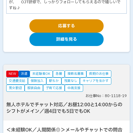
が、 OJT研修で、しっかりフォローしてもらえるので嬉しいで
すね♪
応募する
詳細を見る
NEW
派遣
未経験者OK
急募
複数名募集
長期のお仕事
交通費支給
保険加入
駅ちか
残業なし
キャリアを生かす
男女歓迎
服装自由
子育て応援
中高支援
お仕事No：80-1118-19
無人ホテルでチャット対応／お昼12:00と14:00からの
シフトがメイン／週4日でも5日でもOK
＜未経験OK／人間関係◎＞メールやチャットでの問合