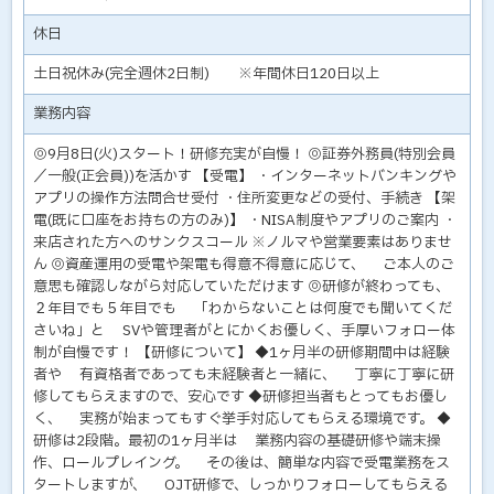
休日
土日祝休み(完全週休2日制) ※年間休日120日以上
業務内容
◎9月8日(火)スタート！研修充実が自慢！ ◎証券外務員(特別会員
／一般(正会員))を活かす 【受電】 ・インターネットバンキングや
アプリの操作方法問合せ受付 ・住所変更などの受付、手続き 【架
電(既に口座をお持ちの方のみ)】 ・NISA制度やアプリのご案内 ・
来店された方へのサンクスコール ※ノルマや営業要素はありませ
ん ◎資産運用の受電や架電も得意不得意に応じて、 ご本人のご
意思も確認しながら対応していただけます ◎研修が終わっても、
２年目でも５年目でも 「わからないことは何度でも聞いてくだ
さいね」と SVや管理者がとにかくお優しく、手厚いフォロー体
制が自慢です！ 【研修について】 ◆1ヶ月半の研修期間中は経験
者や 有資格者であっても未経験者と一緒に、 丁寧に丁寧に研
修してもらえますので、安心です ◆研修担当者もとってもお優し
く、 実務が始まってもすぐ挙手対応してもらえる環境です。 ◆
研修は2段階。最初の1ヶ月半は 業務内容の基礎研修や端末操
作、ロールプレイング。 その後は、簡単な内容で受電業務をス
タートしますが、 OJT研修で、しっかりフォローしてもらえる