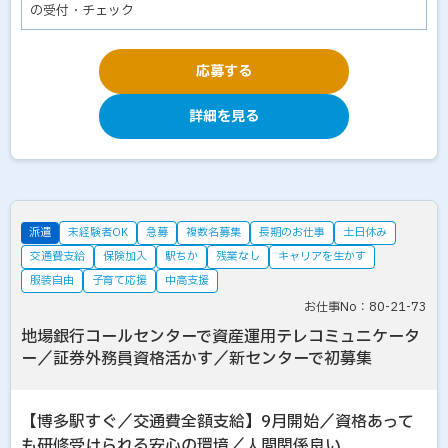
の受付・チェック
応募する
詳細を見る
派遣
未経験者OK
急募
複数名募集
長期のお仕事
土日休み
交通費支給
保険加入
駅ちか
残業なし
キャリアを生かす
服装自由
子育て応援
中高支援
お仕事No：80-21-73
地場銀行コールセンターで資産運用テレコミュニケータ
ー／証券外務員資格活かす／新センターで初募集
【博多駅すぐ／交通費全額支給】9月開始／資格あって
も研修受けられる安心の環境／人間関係良い