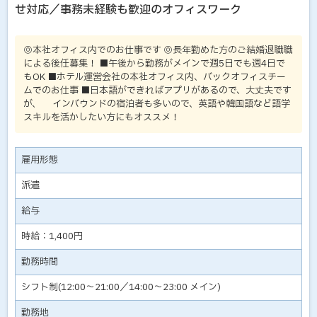
せ対応／事務未経験も歓迎のオフィスワーク
◎本社オフィス内でのお仕事です ◎長年勤めた方のご結婚退職職
による後任募集！ ■午後から勤務がメインで週5日でも週4日で
もOK ■ホテル運営会社の本社オフィス内、バックオフィスチー
ムでのお仕事 ■日本語ができればアプリがあるので、大丈夫です
が、 インバウンドの宿泊者も多いので、英語や韓国語など語学
スキルを活かしたい方にもオススメ！
雇用形態
派遣
給与
時給：1,400円
勤務時間
シフト制(12:00～21:00／14:00～23:00 メイン)
勤務地