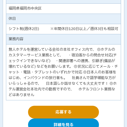
福岡県福岡市中央区
休日
シフト制(週休2日) ※年間休日120日以上／週休3日も相談可
業務内容
無人ホテルを運営している会社の本社オフィス内で、 ◎ホテルの
カスタマーサービス業務として、 ・宿泊客からの問合せ対応(チ
ェックインできないなど) ・関連部署への連携、引継ぎ(備品が
壊れているなど) などをお願いします。 ◎状況に応じてメール・チ
ャット・電話・タブレットのいずれかで対応 ◎日本人のお客様を
はじめ、インバウンドの旅行者も。 社員さんで語学堪能な方が
いらっしゃるので、 日本語しか話せなくても大丈夫です！ ◎ホ
テル運営会社本社内での勤務ですので、 ホテルフロント業務な
どはありません
応募する
詳細を見る