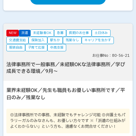
NEW
派遣
未経験者OK
急募
長期のお仕事
土日休み
交通費支給
保険加入
駅ちか
残業なし
キャリアを生かす
服装自由
子育て応援
中高支援
お仕事No：80-56-21
法律事務所で一般事務／未経験OKな法律事務所／学び
成長できる環境／9月～
業界未経験OK／先生も職員もお優しい事務所です／平
日のみ／残業なし
◎法律事務所での事務、未経験でもチャレンジ可能 ◎弁護士もパ
ラリーガルのみなさんも、お優しい方々です ※「派遣の仕組みが
よくわからない」という方も、遠慮なくお問合せください！