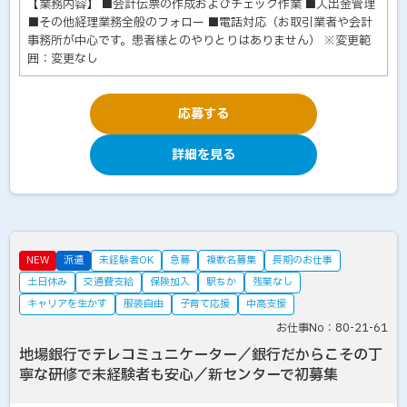
【業務内容】 ■会計伝票の作成およびチェック作業 ■入出金管理
■その他経理業務全般のフォロー ■電話対応（お取引業者や会計
事務所が中心です。患者様とのやりとりはありません） ※変更範
囲：変更なし
応募する
詳細を見る
NEW
派遣
未経験者OK
急募
複数名募集
長期のお仕事
土日休み
交通費支給
保険加入
駅ちか
残業なし
キャリアを生かす
服装自由
子育て応援
中高支援
お仕事No：80-21-61
地場銀行でテレコミュニケーター／銀行だからこその丁
寧な研修で未経験者も安心／新センターで初募集