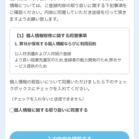
情報については、ご登録内容の取り扱いに関する下記事項を
ご確認ください。内容に同意していただき送信を行って頂き
ますようお願い致します。
【1】個人情報取得に関する同意事項
1. 弊社が保有する個人情報ならびに利用目的
1)人材派遣および人材紹介登録
より良い就業先選定のため,登録者の能力開発のため,弊社サ
ービス提供のため
2)各種セミナー・イベントのお問い合わせおよび申し込み
個人情報の取扱いについて同意いただけましたら下のチェッ
セミナー・イベントの有効な運営のため,弊社サービス提供の
クボックスにチェックを入れてください。
ため
3)教育研修実施のための受講者の個人情報
（チェックを入れないと送信できません）
教育研修の有効な運営のため
個人情報に関する取り扱いに同意する
4)個人能力診断の評価結果
個人の能力開発に関するご支援のため,お取り引き先の人事お
よびサービス管理のため
5)お取り引き先ご担当者の個人情報