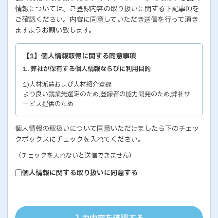
情報については、ご登録内容の取り扱いに関する下記事項を
ご確認ください。内容に同意していただき送信を行って頂き
ますようお願い致します。
【1】個人情報取得に関する同意事項
1. 弊社が保有する個人情報ならびに利用目的
1)人材派遣および人材紹介登録
より良い就業先選定のため,登録者の能力開発のため,弊社サ
ービス提供のため
2)各種セミナー・イベントのお問い合わせおよび申し込み
個人情報の取扱いについて同意いただけましたら下のチェッ
セミナー・イベントの有効な運営のため,弊社サービス提供の
クボックスにチェックを入れてください。
ため
3)教育研修実施のための受講者の個人情報
（チェックを入れないと送信できません）
教育研修の有効な運営のため
個人情報に関する取り扱いに同意する
4)個人能力診断の評価結果
個人の能力開発に関するご支援のため,お取り引き先の人事お
よびサービス管理のため
5)お取り引き先ご担当者の個人情報