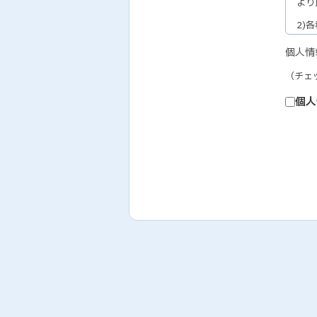
より
2)
セミ
個人情
3)
（チェ
教育
4)
個人
個人
5)
お取
6)
テレ
履行
7)
人事
なお
取り
2.
弊社