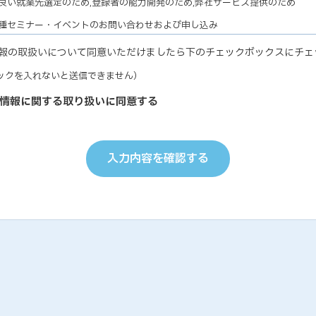
良い就業先選定のため,登録者の能力開発のため,弊社サービス提供のため
各種セミナー・イベントのお問い合わせおよび申し込み
ナー・イベントの有効な運営のため,弊社サービス提供のため
報の取扱いについて同意いただけましたら下のチェックボックスにチェ
教育研修実施のための受講者の個人情報
ックを入れないと送信できません）
研修の有効な運営のため
個人能力診断の評価結果
情報に関する取り扱いに同意する
の能力開発に関するご支援のため,お取り引き先の人事およびサービス管理の
お取り引き先ご担当者の個人情報
り引き先との円滑な業務遂行のため,弊社サービス提供のため
入力内容を確認する
受託業務において委託された個人情報について
マーケティング業務履行のため,情報処理（データ入力・加工・印刷等）業務
のため
弊社従業員についての個人情報
・就業管理のため,能力開発のため
、個人情報提供につきましては、ご本人の任意ですが、ご提示いただけない
引きをお断りする場合がございますので、予めご了承ください。
 個人情報の管理
が保有する個人情報につきましては、以下のa〜iに該当する場合を除き、ご