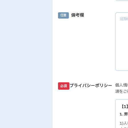
備考欄
任意
個人情
プライバシーポリシー
必須
項をご
【1
1.
1)