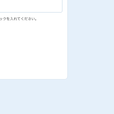
ックを入れてください。
ため
履行のため,その他、業務代行サービス
場合には、弊社サービスの提供およびお
本人の承諾なしに個人情報を第三者に提