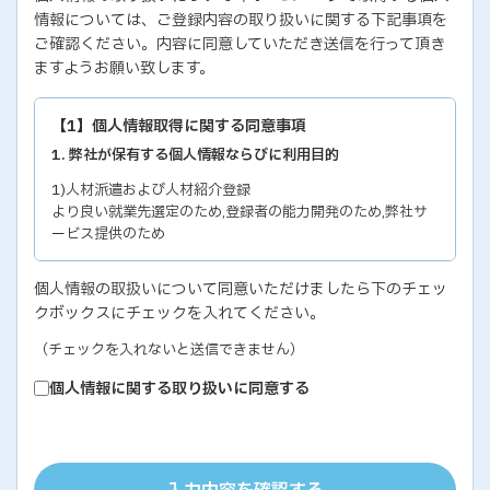
情報については、ご登録内容の取り扱いに関する下記事項を
ご確認ください。内容に同意していただき送信を行って頂き
ますようお願い致します。
【1】個人情報取得に関する同意事項
1. 弊社が保有する個人情報ならびに利用目的
1)人材派遣および人材紹介登録
より良い就業先選定のため,登録者の能力開発のため,弊社サ
ービス提供のため
2)各種セミナー・イベントのお問い合わせおよび申し込み
個人情報の取扱いについて同意いただけましたら下のチェッ
セミナー・イベントの有効な運営のため,弊社サービス提供の
クボックスにチェックを入れてください。
ため
3)教育研修実施のための受講者の個人情報
（チェックを入れないと送信できません）
教育研修の有効な運営のため
個人情報に関する取り扱いに同意する
4)個人能力診断の評価結果
個人の能力開発に関するご支援のため,お取り引き先の人事お
よびサービス管理のため
5)お取り引き先ご担当者の個人情報