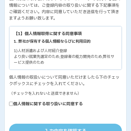
情報については、ご登録内容の取り扱いに関する下記事項を
ご確認ください。内容に同意していただき送信を行って頂き
ますようお願い致します。
【1】個人情報取得に関する同意事項
1. 弊社が保有する個人情報ならびに利用目的
1)人材派遣および人材紹介登録
より良い就業先選定のため,登録者の能力開発のため,弊社サ
ービス提供のため
2)各種セミナー・イベントのお問い合わせおよび申し込み
個人情報の取扱いについて同意いただけましたら下のチェッ
セミナー・イベントの有効な運営のため,弊社サービス提供の
クボックスにチェックを入れてください。
ため
3)教育研修実施のための受講者の個人情報
（チェックを入れないと送信できません）
教育研修の有効な運営のため
個人情報に関する取り扱いに同意する
4)個人能力診断の評価結果
個人の能力開発に関するご支援のため,お取り引き先の人事お
よびサービス管理のため
5)お取り引き先ご担当者の個人情報