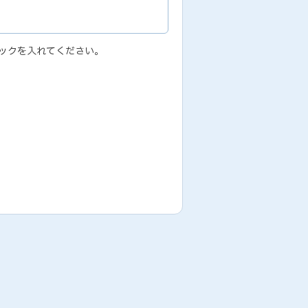
ックを入れてください。
ため
履行のため,その他、業務代行サービス
場合には、弊社サービスの提供およびお
本人の承諾なしに個人情報を第三者に提