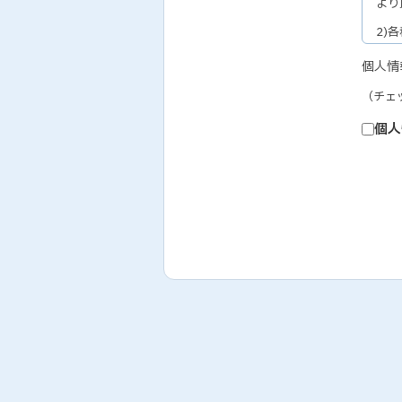
より
2)
セミ
個人情
3)
（チェ
教育
4)
個人
個人
5)
お取
6)
テレ
履行
7)
人事
なお
取り
2.
弊社