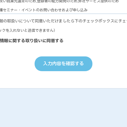
良い就業先選定のため,登録者の能力開発のため,弊社サービス提供のため
各種セミナー・イベントのお問い合わせおよび申し込み
ナー・イベントの有効な運営のため,弊社サービス提供のため
報の取扱いについて同意いただけましたら下のチェックボックスにチェ
教育研修実施のための受講者の個人情報
ックを入れないと送信できません）
研修の有効な運営のため
個人能力診断の評価結果
情報に関する取り扱いに同意する
の能力開発に関するご支援のため,お取り引き先の人事およびサービス管理の
お取り引き先ご担当者の個人情報
り引き先との円滑な業務遂行のため,弊社サービス提供のため
入力内容を確認する
受託業務において委託された個人情報について
マーケティング業務履行のため,情報処理（データ入力・加工・印刷等）業務
のため
弊社従業員についての個人情報
・就業管理のため,能力開発のため
、個人情報提供につきましては、ご本人の任意ですが、ご提示いただけない
引きをお断りする場合がございますので、予めご了承ください。
 個人情報の管理
が保有する個人情報につきましては、以下のa〜iに該当する場合を除き、ご