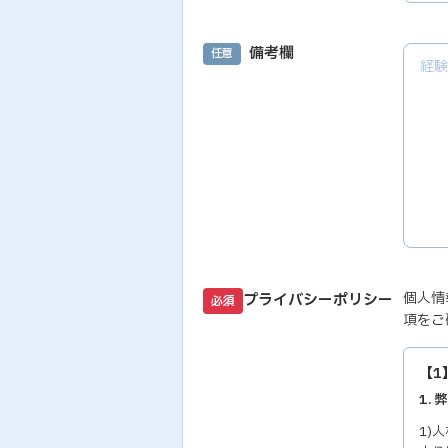
備考欄
任意
個人情
プライバシーポリシー
必須
項をご
【1
1.
1)