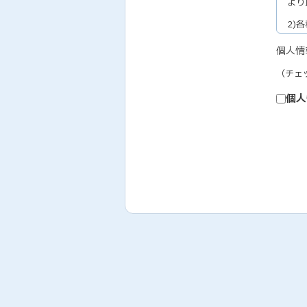
より
2)
セミ
個人情
3)
（チェ
教育
4)
個人
個人
5)
お取
6)
テレ
履行
7)
人事
なお
取り
2.
弊社