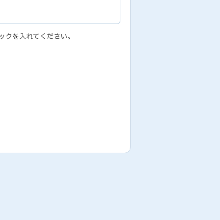
ックを入れてください。
ため
履行のため,その他、業務代行サービス
場合には、弊社サービスの提供およびお
本人の承諾なしに個人情報を第三者に提