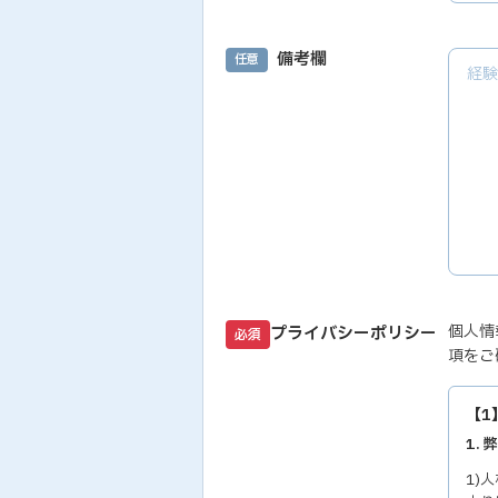
備考欄
任意
個人情
プライバシーポリシー
必須
項をご
【1
1.
1)