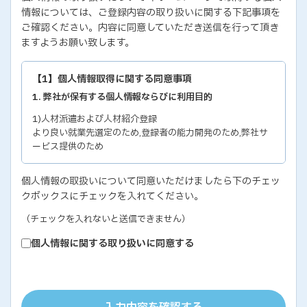
情報については、ご登録内容の取り扱いに関する下記事項を
ご確認ください。内容に同意していただき送信を行って頂き
ますようお願い致します。
【1】個人情報取得に関する同意事項
1. 弊社が保有する個人情報ならびに利用目的
1)人材派遣および人材紹介登録
より良い就業先選定のため,登録者の能力開発のため,弊社サ
ービス提供のため
2)各種セミナー・イベントのお問い合わせおよび申し込み
個人情報の取扱いについて同意いただけましたら下のチェッ
セミナー・イベントの有効な運営のため,弊社サービス提供の
クボックスにチェックを入れてください。
ため
3)教育研修実施のための受講者の個人情報
（チェックを入れないと送信できません）
教育研修の有効な運営のため
個人情報に関する取り扱いに同意する
4)個人能力診断の評価結果
個人の能力開発に関するご支援のため,お取り引き先の人事お
よびサービス管理のため
5)お取り引き先ご担当者の個人情報