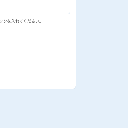
ックを入れてください。
ため
履行のため,その他、業務代行サービス
場合には、弊社サービスの提供およびお
本人の承諾なしに個人情報を第三者に提