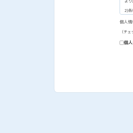
より
2)
セミ
個人情
3)
（チェ
教育
4)
個人
個人
5)
お取
6)
テレ
履行
7)
人事
なお
取り
2.
弊社