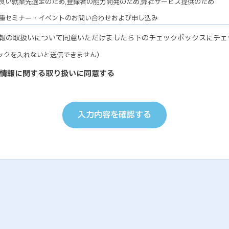
良い就業先選定のため,登録者の能力開発のため,弊社サービス提供のため
各種セミナー・イベントのお問い合わせおよび申し込み
ナー・イベントの有効な運営のため,弊社サービス提供のため
報の取扱いについて同意いただけましたら下のチェックボックスにチェ
教育研修実施のための受講者の個人情報
ックを入れないと送信できません）
研修の有効な運営のため
個人能力診断の評価結果
情報に関する取り扱いに同意する
の能力開発に関するご支援のため,お取り引き先の人事およびサービス管理の
お取り引き先ご担当者の個人情報
り引き先との円滑な業務遂行のため,弊社サービス提供のため
入力内容を確認する
受託業務において委託された個人情報について
マーケティング業務履行のため,情報処理（データ入力・加工・印刷等）業務
のため
弊社従業員についての個人情報
・就業管理のため,能力開発のため
、個人情報提供につきましては、ご本人の任意ですが、ご提示いただけない
引きをお断りする場合がございますので、予めご了承ください。
 個人情報の管理
が保有する個人情報につきましては、以下のa〜iに該当する場合を除き、ご