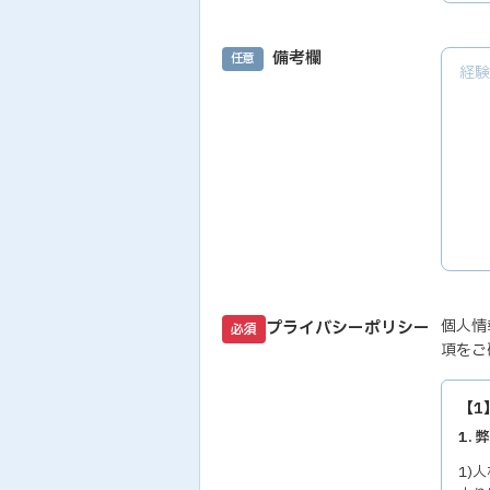
備考欄
任意
個人情
プライバシーポリシー
必須
項をご
【1
1.
1)