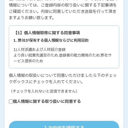
情報については、ご登録内容の取り扱いに関する下記事項を
ご確認ください。内容に同意していただき送信を行って頂き
ますようお願い致します。
【1】個人情報取得に関する同意事項
1. 弊社が保有する個人情報ならびに利用目的
1)人材派遣および人材紹介登録
より良い就業先選定のため,登録者の能力開発のため,弊社サ
ービス提供のため
2)各種セミナー・イベントのお問い合わせおよび申し込み
個人情報の取扱いについて同意いただけましたら下のチェッ
セミナー・イベントの有効な運営のため,弊社サービス提供の
クボックスにチェックを入れてください。
ため
3)教育研修実施のための受講者の個人情報
（チェックを入れないと送信できません）
教育研修の有効な運営のため
個人情報に関する取り扱いに同意する
4)個人能力診断の評価結果
個人の能力開発に関するご支援のため,お取り引き先の人事お
よびサービス管理のため
5)お取り引き先ご担当者の個人情報