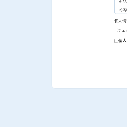
より
2)
セミ
個人情
3)
（チェ
教育
4)
個人
個人
5)
お取
6)
テレ
履行
7)
人事
なお
取り
2.
弊社