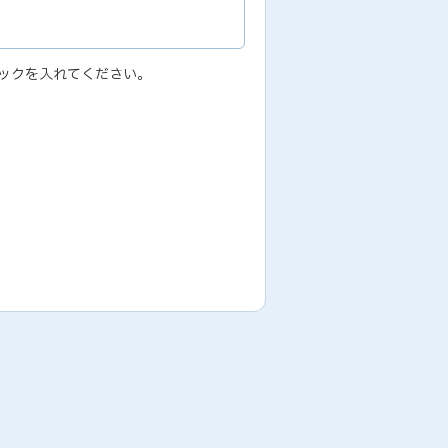
ックを入れてください。
ため
履行のため,その他、業務代行サービス
場合には、弊社サービスの提供およびお
本人の承諾なしに個人情報を第三者に提