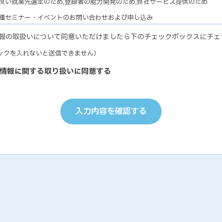
良い就業先選定のため,登録者の能力開発のため,弊社サービス提供のため
各種セミナー・イベントのお問い合わせおよび申し込み
ナー・イベントの有効な運営のため,弊社サービス提供のため
報の取扱いについて同意いただけましたら下のチェックボックスにチェ
教育研修実施のための受講者の個人情報
ックを入れないと送信できません）
研修の有効な運営のため
個人能力診断の評価結果
情報に関する取り扱いに同意する
の能力開発に関するご支援のため,お取り引き先の人事およびサービス管理の
お取り引き先ご担当者の個人情報
り引き先との円滑な業務遂行のため,弊社サービス提供のため
入力内容を確認する
受託業務において委託された個人情報について
マーケティング業務履行のため,情報処理（データ入力・加工・印刷等）業務
のため
弊社従業員についての個人情報
・就業管理のため,能力開発のため
、個人情報提供につきましては、ご本人の任意ですが、ご提示いただけない
引きをお断りする場合がございますので、予めご了承ください。
 個人情報の管理
が保有する個人情報につきましては、以下のa〜iに該当する場合を除き、ご