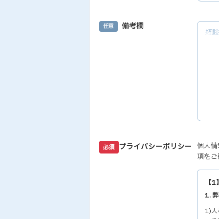
備考欄
任意
個人情
プライバシーポリシー
必須
項をご
【1
1.
1)