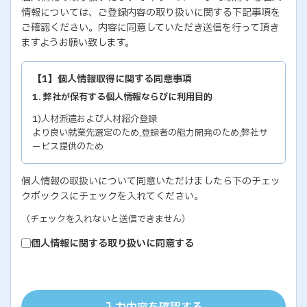
情報については、ご登録内容の取り扱いに関する下記事項を
ご確認ください。内容に同意していただき送信を行って頂き
ますようお願い致します。
【1】個人情報取得に関する同意事項
1. 弊社が保有する個人情報ならびに利用目的
1)人材派遣および人材紹介登録
より良い就業先選定のため,登録者の能力開発のため,弊社サ
ービス提供のため
2)各種セミナー・イベントのお問い合わせおよび申し込み
個人情報の取扱いについて同意いただけましたら下のチェッ
セミナー・イベントの有効な運営のため,弊社サービス提供の
クボックスにチェックを入れてください。
ため
3)教育研修実施のための受講者の個人情報
（チェックを入れないと送信できません）
教育研修の有効な運営のため
個人情報に関する取り扱いに同意する
4)個人能力診断の評価結果
個人の能力開発に関するご支援のため,お取り引き先の人事お
よびサービス管理のため
5)お取り引き先ご担当者の個人情報