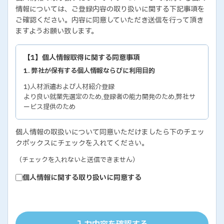
情報については、ご登録内容の取り扱いに関する下記事項を
ご確認ください。内容に同意していただき送信を行って頂き
ますようお願い致します。
【1】個人情報取得に関する同意事項
1. 弊社が保有する個人情報ならびに利用目的
1)人材派遣および人材紹介登録
より良い就業先選定のため,登録者の能力開発のため,弊社サ
ービス提供のため
2)各種セミナー・イベントのお問い合わせおよび申し込み
個人情報の取扱いについて同意いただけましたら下のチェッ
セミナー・イベントの有効な運営のため,弊社サービス提供の
クボックスにチェックを入れてください。
ため
3)教育研修実施のための受講者の個人情報
（チェックを入れないと送信できません）
教育研修の有効な運営のため
個人情報に関する取り扱いに同意する
4)個人能力診断の評価結果
個人の能力開発に関するご支援のため,お取り引き先の人事お
よびサービス管理のため
5)お取り引き先ご担当者の個人情報