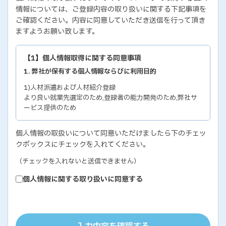
情報については、ご登録内容の取り扱いに関する下記事項を
ご確認ください。内容に同意していただき送信を行って頂き
ますようお願い致します。
【1】個人情報取得に関する同意事項
1. 弊社が保有する個人情報ならびに利用目的
1)人材派遣および人材紹介登録
より良い就業先選定のため,登録者の能力開発のため,弊社サ
ービス提供のため
2)各種セミナー・イベントのお問い合わせおよび申し込み
個人情報の取扱いについて同意いただけましたら下のチェッ
セミナー・イベントの有効な運営のため,弊社サービス提供の
クボックスにチェックを入れてください。
ため
3)教育研修実施のための受講者の個人情報
（チェックを入れないと送信できません）
教育研修の有効な運営のため
個人情報に関する取り扱いに同意する
4)個人能力診断の評価結果
個人の能力開発に関するご支援のため,お取り引き先の人事お
よびサービス管理のため
5)お取り引き先ご担当者の個人情報