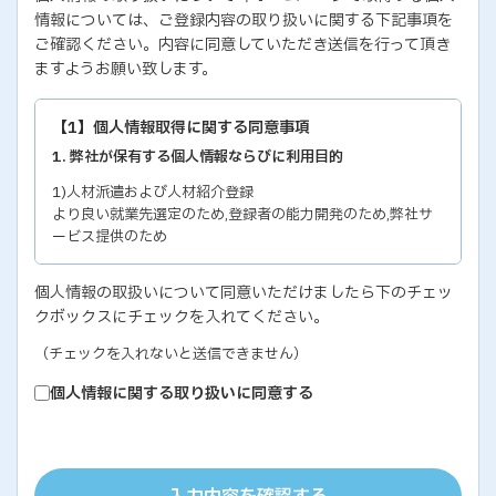
情報については、ご登録内容の取り扱いに関する下記事項を
ご確認ください。内容に同意していただき送信を行って頂き
ますようお願い致します。
【1】個人情報取得に関する同意事項
1. 弊社が保有する個人情報ならびに利用目的
1)人材派遣および人材紹介登録
より良い就業先選定のため,登録者の能力開発のため,弊社サ
ービス提供のため
2)各種セミナー・イベントのお問い合わせおよび申し込み
個人情報の取扱いについて同意いただけましたら下のチェッ
セミナー・イベントの有効な運営のため,弊社サービス提供の
クボックスにチェックを入れてください。
ため
3)教育研修実施のための受講者の個人情報
（チェックを入れないと送信できません）
教育研修の有効な運営のため
個人情報に関する取り扱いに同意する
4)個人能力診断の評価結果
個人の能力開発に関するご支援のため,お取り引き先の人事お
よびサービス管理のため
5)お取り引き先ご担当者の個人情報