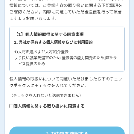
情報については、ご登録内容の取り扱いに関する下記事項を
ご確認ください。内容に同意していただき送信を行って頂き
ますようお願い致します。
【1】個人情報取得に関する同意事項
1. 弊社が保有する個人情報ならびに利用目的
1)人材派遣および人材紹介登録
より良い就業先選定のため,登録者の能力開発のため,弊社サ
ービス提供のため
2)各種セミナー・イベントのお問い合わせおよび申し込み
個人情報の取扱いについて同意いただけましたら下のチェッ
セミナー・イベントの有効な運営のため,弊社サービス提供の
クボックスにチェックを入れてください。
ため
3)教育研修実施のための受講者の個人情報
（チェックを入れないと送信できません）
教育研修の有効な運営のため
個人情報に関する取り扱いに同意する
4)個人能力診断の評価結果
個人の能力開発に関するご支援のため,お取り引き先の人事お
よびサービス管理のため
5)お取り引き先ご担当者の個人情報