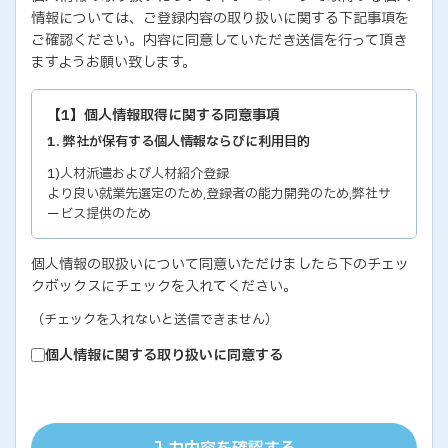
情報については、ご登録内容の取り扱いに関する下記事項を
ご確認ください。内容に同意していただき送信を行って頂き
ますようお願い致します。
【1】個人情報取得に関する同意事項
1. 弊社が保有する個人情報ならびに利用目的
1)人材派遣および人材紹介登録
より良い就業先選定のため,登録者の能力開発のため,弊社サ
ービス提供のため
2)各種セミナー・イベントのお問い合わせおよび申し込み
個人情報の取扱いについて同意いただけましたら下のチェッ
セミナー・イベントの有効な運営のため,弊社サービス提供の
クボックスにチェックを入れてください。
ため
3)教育研修実施のための受講者の個人情報
（チェックを入れないと送信できません）
教育研修の有効な運営のため
個人情報に関する取り扱いに同意する
4)個人能力診断の評価結果
個人の能力開発に関するご支援のため,お取り引き先の人事お
よびサービス管理のため
5)お取り引き先ご担当者の個人情報