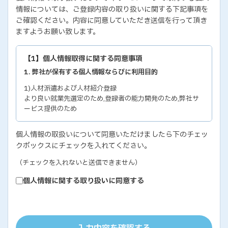
情報については、ご登録内容の取り扱いに関する下記事項を
ご確認ください。内容に同意していただき送信を行って頂き
ますようお願い致します。
【1】個人情報取得に関する同意事項
1. 弊社が保有する個人情報ならびに利用目的
1)人材派遣および人材紹介登録
より良い就業先選定のため,登録者の能力開発のため,弊社サ
ービス提供のため
2)各種セミナー・イベントのお問い合わせおよび申し込み
個人情報の取扱いについて同意いただけましたら下のチェッ
セミナー・イベントの有効な運営のため,弊社サービス提供の
クボックスにチェックを入れてください。
ため
3)教育研修実施のための受講者の個人情報
（チェックを入れないと送信できません）
教育研修の有効な運営のため
個人情報に関する取り扱いに同意する
4)個人能力診断の評価結果
個人の能力開発に関するご支援のため,お取り引き先の人事お
よびサービス管理のため
5)お取り引き先ご担当者の個人情報