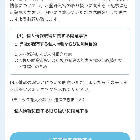
情報については、ご登録内容の取り扱いに関する下記事項を
ご確認ください。内容に同意していただき送信を行って頂き
ますようお願い致します。
【1】個人情報取得に関する同意事項
1. 弊社が保有する個人情報ならびに利用目的
1)人材派遣および人材紹介登録
より良い就業先選定のため,登録者の能力開発のため,弊社サ
ービス提供のため
2)各種セミナー・イベントのお問い合わせおよび申し込み
個人情報の取扱いについて同意いただけましたら下のチェッ
セミナー・イベントの有効な運営のため,弊社サービス提供の
クボックスにチェックを入れてください。
ため
3)教育研修実施のための受講者の個人情報
（チェックを入れないと送信できません）
教育研修の有効な運営のため
個人情報に関する取り扱いに同意する
4)個人能力診断の評価結果
個人の能力開発に関するご支援のため,お取り引き先の人事お
よびサービス管理のため
5)お取り引き先ご担当者の個人情報