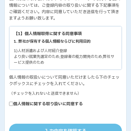
情報については、ご登録内容の取り扱いに関する下記事項を
ご確認ください。内容に同意していただき送信を行って頂き
ますようお願い致します。
【1】個人情報取得に関する同意事項
1. 弊社が保有する個人情報ならびに利用目的
1)人材派遣および人材紹介登録
より良い就業先選定のため,登録者の能力開発のため,弊社サ
ービス提供のため
2)各種セミナー・イベントのお問い合わせおよび申し込み
個人情報の取扱いについて同意いただけましたら下のチェッ
セミナー・イベントの有効な運営のため,弊社サービス提供の
クボックスにチェックを入れてください。
ため
3)教育研修実施のための受講者の個人情報
（チェックを入れないと送信できません）
教育研修の有効な運営のため
個人情報に関する取り扱いに同意する
4)個人能力診断の評価結果
個人の能力開発に関するご支援のため,お取り引き先の人事お
よびサービス管理のため
5)お取り引き先ご担当者の個人情報