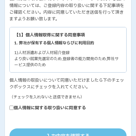
情報については、ご登録内容の取り扱いに関する下記事項を
ご確認ください。内容に同意していただき送信を行って頂き
ますようお願い致します。
【1】個人情報取得に関する同意事項
1. 弊社が保有する個人情報ならびに利用目的
1)人材派遣および人材紹介登録
より良い就業先選定のため,登録者の能力開発のため,弊社サ
ービス提供のため
2)各種セミナー・イベントのお問い合わせおよび申し込み
個人情報の取扱いについて同意いただけましたら下のチェッ
セミナー・イベントの有効な運営のため,弊社サービス提供の
クボックスにチェックを入れてください。
ため
3)教育研修実施のための受講者の個人情報
（チェックを入れないと送信できません）
教育研修の有効な運営のため
個人情報に関する取り扱いに同意する
4)個人能力診断の評価結果
個人の能力開発に関するご支援のため,お取り引き先の人事お
よびサービス管理のため
5)お取り引き先ご担当者の個人情報