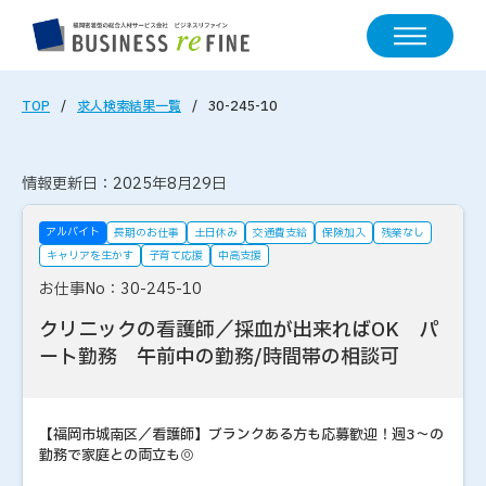
TOP
求人検索結果一覧
30-245-10
情報更新日：2025年8月29日
アルバイト
長期のお仕事
土日休み
交通費支給
保険加入
残業なし
キャリアを生かす
子育て応援
中高支援
お仕事No：30-245-10
クリニックの看護師／採血が出来ればOK パ
ート勤務 午前中の勤務/時間帯の相談可
【福岡市城南区／看護師】ブランクある方も応募歓迎！週3～の
勤務で家庭との両立も◎