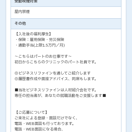
受動喫煙対策
屋内禁煙
その他
【入社後の福利厚生】
・保険：雇用保険・労災保険
・通勤手当(上限1.5万円／月)
～こちらはパートのお仕事です～
初日からこちらのクリニックのパート社員です。
◎ビジネスリファインを通してご紹介します
◎履歴書作成や面接アドバイス、同席もします。
■当社ビジネスリファインは人材紹介会社です。
専任の担当者が、あなたの就職活動をご支援します■
【ご応募について】
ご来社による登録・面談だけでなく、
電話・WEB面談も行っております。
電話・WEB面談になる場合、