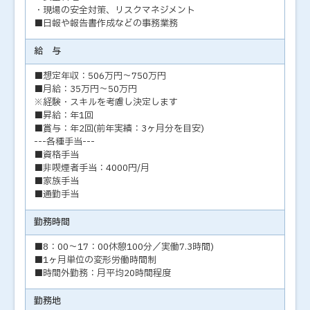
・現場の安全対策、リスクマネジメント
■日報や報告書作成などの事務業務
給 与
■想定年収：506万円～750万円
■月給：35万円～50万円
※経験・スキルを考慮し決定します
■昇給：年1回
■賞与：年2回(前年実績：3ヶ月分を目安)
---各種手当---
■資格手当
■非喫煙者手当：4000円/月
■家族手当
■通勤手当
勤務時間
■8：00～17：00休憩100分／実働7.3時間)
■1ヶ月単位の変形労働時間制
■時間外勤務：月平均20時間程度
勤務地