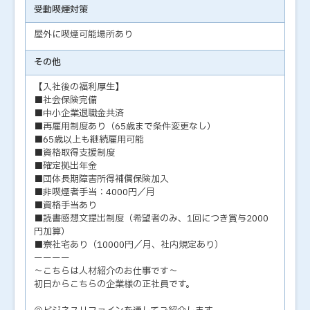
受動喫煙対策
屋外に喫煙可能場所あり
その他
【入社後の福利厚生】
■社会保険完備
■中小企業退職金共済
■再雇用制度あり（65歳まで条件変更なし）
■65歳以上も継続雇用可能
■資格取得支援制度
■確定拠出年金
■団体長期障害所得補償保険加入
■非喫煙者手当：4000円／月
■資格手当あり
■読書感想文提出制度（希望者のみ、1回につき賞与2000
円加算）
■寮社宅あり（10000円／月、社内規定あり）
ーーーー
～こちらは人材紹介のお仕事です～
初日からこちらの企業様の正社員です。