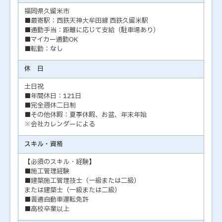
福岡県久留米市
■最寄駅：西鉄天神大牟田線 西鉄久留米駅
■通勤手当：距離に応じて支給（駐車場あり）
■マイカー通勤OK
■転勤：なし
休 日
土日祝
■年間休日：121日
■完全週休二日制
■その他休暇：夏季休暇、お盆、年末年始
※会社カレンダーによる
スキル・資格
【必須のスキル・経験】
■施工管理経験
■建築施工管理技士（一級または二級）
または建築士（一級または二級）
■普通自動車運転免許
■高校卒業以上