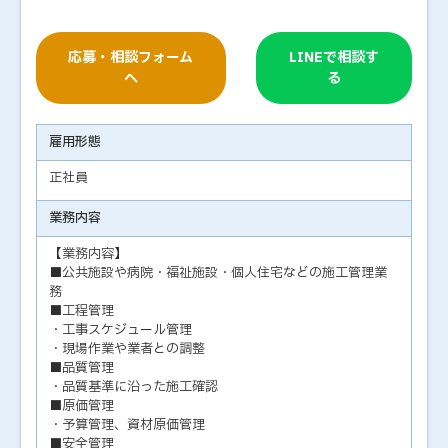
応募・相談フォーム
LINEで相談す
へ
る
雇用形態
正社員
業務内容
【業務内容】
■公共施設や病院・福祉施設・個人住宅などの施工管理業
務
■工程管理
・工事スケジュール管理
・現場作業や業者との調整
■品質管理
・品質基準に沿った施工確認
■原価管理
・予算管理、資材原価管理
■安全管理