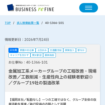
TOP
求人検索結果一覧
40-1366-101
情報更新日：2026年7月24日
正社員
長期のお仕事
土日休み
交通費支給
保険加入
駅ちか
キャリアを生かす
男女歓迎
服装自由
お仕事No：40-1366-101
金属加工系メーカーグループの工程改善・現場
改善／工数削減・生産性向上の経験者歓迎◎
／グループ19社の製造改革
【福岡本社／転勤なし】一つの工場ではなく、グループ全体の改
善活動を推進／執行役員の右腕として活躍