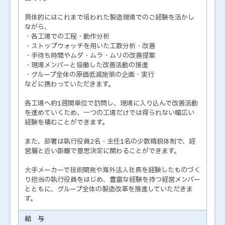
具体的にはこれまで培われた製造現場でのご経験を活かし
ながら、
・各工場での工程・動作分析
・ストップウォッチを用いた工数分析・改善
・手待ち時間やムダ・ムラ・ムリの改善提案
・現場メンバーと協働した改善活動の推進
・グループ全体の原価低減施策の企画・実行
などに携わっていただきます。
各工場へ約1週間単位で訪問し、現場に入り込んで改善活動
を進めていくため、一つの工場だけでは得られない幅広い
経験を積むことができます。
また、部署は執行役員2名・主任1名の少数精鋭体制で、経
営層と近い距離で意思決定に関わることができます。
大手メーカーで技術開発や海外法人社長を経験したものづく
り担当の執行役員をはじめ、豊富な経験を持つ経営メンバー
とともに、グループ全体の製造改革を推進していただきま
す。
給 与