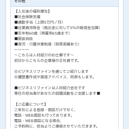
その他
【入社後の福利厚生】
■社会保険完備
■通勤手当（上限5万円／月）
■従業員持株会（拠出金に対して5％の報奨金加算）
■定年制60歳（再雇用65歳まで）
■服装自由
■育児・介護休業制度（取得実績あり）
ーーーー
～こちらは人材紹介のお仕事です～
初日からこちらの企業様の正社員です。
◎ビジネスリファインを通してご紹介します
◎履歴書作成や面接アドバイス、同席もします。
■ビジネスリファインは人材紹介会社です
専任の担当者があなたの就職活動をご支援します■
【ご応募について】
ご来社による登録・面談だけでなく、
電話・WEB面談も行っております。
電話・WEB面談になる場合、
ご予約時に、担当よりご連絡させていただきます。