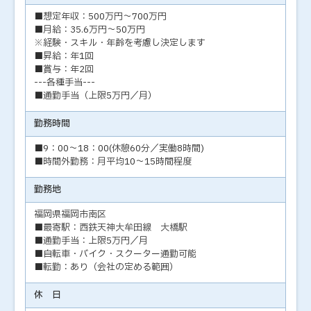
■想定年収：500万円～700万円
■月給：35.6万円～50万円
※経験・スキル・年齢を考慮し決定します
■昇給：年1回
■賞与：年2回
---各種手当---
■通勤手当（上限5万円／月）
勤務時間
■9：00～18：00(休憩60分／実働8時間)
■時間外勤務：月平均10～15時間程度
勤務地
福岡県福岡市南区
■最寄駅：西鉄天神大牟田線 大橋駅
■通勤手当：上限5万円／月
■自転車・バイク・スクーター通勤可能
■転勤：あり（会社の定める範囲）
休 日