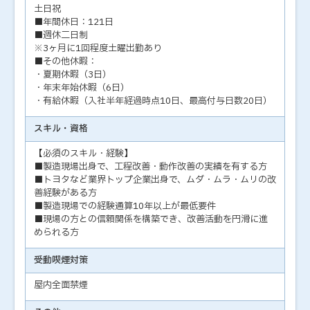
土日祝
■年間休日：121日
■週休二日制
※3ヶ月に1回程度土曜出勤あり
■その他休暇：
・夏期休暇（3日）
・年末年始休暇（6日）
・有給休暇（入社半年経過時点10日、最高付与日数20日）
スキル・資格
【必須のスキル・経験】
■製造現場出身で、工程改善・動作改善の実績を有する方
■トヨタなど業界トップ企業出身で、ムダ・ムラ・ムリの改
善経験がある方
■製造現場での経験通算10年以上が最低要件
■現場の方との信頼関係を構築でき、改善活動を円滑に進
められる方
受動喫煙対策
屋内全面禁煙