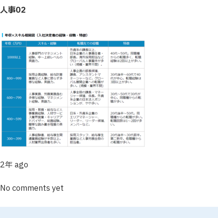
人事02
2年 ago
No comments yet