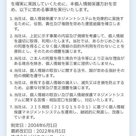
を確実に実践していくために、本個人情報保護方針を定
め、以下に定める事項を実行いたします。
当社は、個人情報保護マネジメントシステムを効果的に実施す
るために、役割、責任及び権限を定めた運営組織を確立しま
す。
当社は、上記に示す事業の内容及び規模を考慮して、個人情報
を適切に取得、利用いたします。当社では、あらかじめご本人
の同意を得ることなく個人情報の目的外利用を行わないことを
原則とし、そのための措置を講じます。
当社は、ご本人の同意を得た場合や法令等により正当な理由が
ある場合を除き、個人情報を第三者に提供いたしません。
当社は、個人情報の取扱いに関する法令、国が定める指針その
他の規範を遵守します。
当社は、保有する個人情報の漏えい、滅失又はき損を防止する
ため、必要な対策及び是正措置を講じます。
当社は、個人情報の取扱い及び個人情報保護マネジメントシス
テムに関する苦情・相談窓口を設置し、対応いたします。
当社は、ＪＩＳ規格（ＪＩＳＱ１５００１）に基づく個人情報
保護マネジメントシステムを運用し、継続的に見直し、改善し
ていきます。
制定日：2004年6月1日
最終改訂日：2022年6月1日