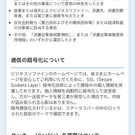
またはその他の事項について虚偽の申告をしたとき
故意または過失によりビジネスリファイン、派遣先、派遣先関
係者、または第三者に損害を与えたとき
反社会的勢力（暴力団およびその関係団体等）または経済制裁
の対象者に該当する場合
その他、「派遣従業員就業規則」、または「派遣従業員機密保
持規程」のいずれかに違反したとき
通信の暗号化について
ビジネスリファインのホームページでは、皆さまにホームペ
ージを安心してご利用いただくために、SSL（Secure
Sockets Layer）暗号化技術によって通信中の個人情報を保
護しております。 個人情報を自動的に暗号化して送受信
し、万が一送信データを第三者が傍受した場合でも、内容
が盗み取られる心配はありません。
暗号通信化されているかは、ステータスバーの中のロック
された錠前のマークで確認できます。