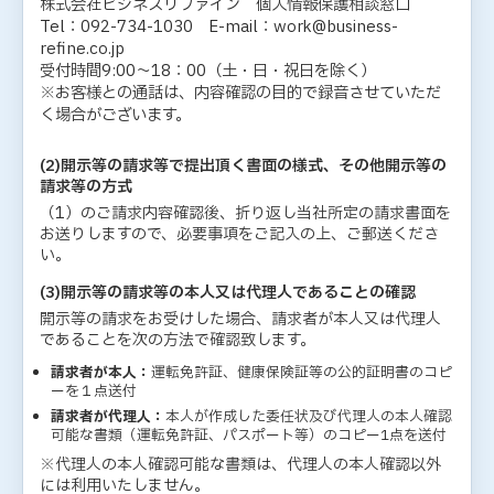
株式会社ビジネスリファイン 個人情報保護相談窓口
Tel：092-734-1030 E-mail：work@business-
refine.co.jp
受付時間9:00～18：00（土・日・祝日を除く）
※お客様との通話は、内容確認の目的で録音させていただ
く場合がございます。
(2)開示等の請求等で提出頂く書面の様式、その他開示等の
請求等の方式
（1）のご請求内容確認後、折り返し当社所定の請求書面を
お送りしますので、必要事項をご記入の上、ご郵送くださ
い。
(3)開示等の請求等の本人又は代理人であることの確認
開示等の請求をお受けした場合、請求者が本人又は代理人
であることを次の方法で確認致します。
請求者が本人：
運転免許証、健康保険証等の公的証明書のコピ
ーを１点送付
請求者が代理人：
本人が作成した委任状及び代理人の本人確認
可能な書類（運転免許証、パスポート等）のコピー1点を送付
※代理人の本人確認可能な書類は、代理人の本人確認以外
には利用いたしません。