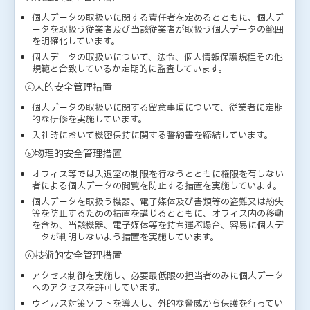
個人データの取扱いに関する責任者を定めるとともに、個人デ
ータを取扱う従業者及び当該従業者が取扱う個人データの範囲
を明確化しています。
個人データの取扱いについて、法令、個人情報保護規程その他
規範と合致しているか定期的に監査しています。
④人的安全管理措置
個人データの取扱いに関する留意事項について、従業者に定期
的な研修を実施しています。
入社時において機密保持に関する誓約書を締結しています。
⑤物理的安全管理措置
オフィス等では入退室の制限を行なうとともに権限を有しない
者による個人データの閲覧を防止する措置を実施しています。
個人データを取扱う機器、電子媒体及び書類等の盗難又は紛失
等を防止するための措置を講じるとともに、オフィス内の移動
を含め、当該機器、電子媒体等を持ち運ぶ場合、容易に個人デ
ータが判明しないよう措置を実施しています。
⑥技術的安全管理措置
アクセス制御を実施し、必要最低限の担当者のみに個人データ
へのアクセスを許可しています。
ウイルス対策ソフトを導入し、外的な脅威から保護を行ってい