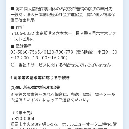
■ 認定個人情報保護団体の名称及び苦情の解決の申出先
一般財団法人日本情報経済社会推進協会 認定個人情報保
護団体事務局
■ 住所
〒106-0032 東京都港区六本木一丁目９番９号六本木ファ
ーストビル内
■ 電話番号
03-5860-7565／0120-700-779（受付時間：平日9：30
～12：00、13：00～16：30）
注：当社のサービスに関する問合せ先ではございません
f.開示等の請求等に応じる手続き
(1)開示等の請求等の申出先
開示等の請求等をされる場合は、郵送・電話・電子メール
の送信のいずれかによってご連絡ください。
〈お申出先〉
〒810-0004
福岡市中央区渡辺通1-1-2 ホテルニューオータニ博多5階