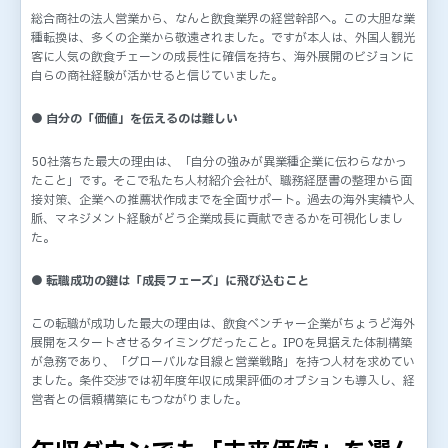
総合商社の法人営業から、なんと飲食業界の経営幹部へ。この大胆な業
種転換は、多くの企業から敬遠されました。ですが本人は、外国人観光
客に人気の飲食チェーンの成長性に確信を持ち、海外展開のビジョンに
自らの商社経験が活かせると信じていました。
● 自分の「価値」を伝えるのは難しい
50社落ちた最大の理由は、「自分の強みが異業種企業に伝わらなかっ
たこと」です。そこで私たち人材紹介会社が、職務経歴書の整理から面
接対策、企業への推薦状作成までを全面サポート。過去の海外実績や人
脈、マネジメント経験がどう企業成長に貢献できるかを可視化しまし
た。
● 転職成功の鍵は「成長フェーズ」に飛び込むこと
この転職が成功した最大の理由は、飲食ベンチャー企業がちょうど海外
展開をスタートさせるタイミングだったこと。IPOを見据えた体制構築
が急務であり、「グローバルな目線と営業戦略」を持つ人材を求めてい
ました。条件交渉では初年度年収に成果評価のオプションも導入し、経
営者との信頼構築にもつながりました。