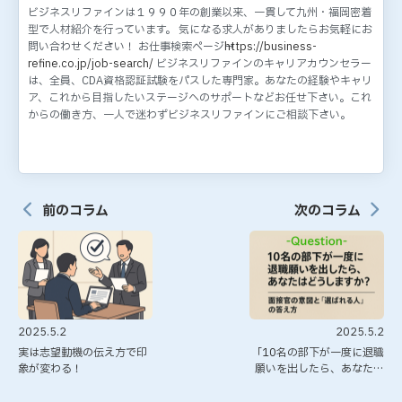
ビジネスリファインは１９９０年の創業以来、一貫して九州・福岡密着
型で人材紹介を行っています。 気になる求人がありましたらお気軽にお
問い合わせください！ お仕事検索ページ→
https://business-
refine.co.jp/job-search/
ビジネスリファインのキャリアカウンセラー
は、全員、CDA資格認証試験をパスした専門家。あなたの経験やキャリ
ア、これから目指したいステージへのサポートなどお任せ下さい。これ
からの働き方、一人で迷わずビジネスリファインにご相談下さい。
前のコラム
次のコラム
2025.5.2
2025.5.2
実は志望動機の伝え方で印
「10名の部下が一度に退職
象が変わる！
願いを出したら、あなたは
どうしますか？」面接官の
意図と“選ばれる人”の答え