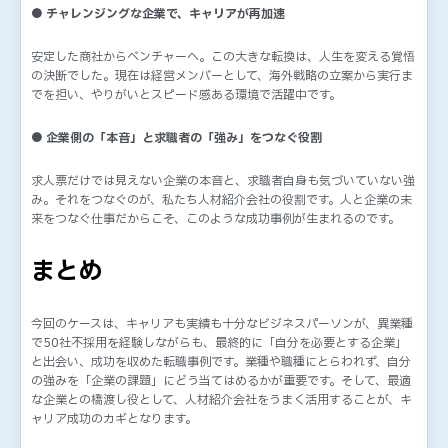
● チャレンジングな企業で、キャリアが再加速
安定した商社からベンチャーへ。この大きな転換は、人生を変える覚悟
の決断でした。現在は経営メンバーとして、海外戦略の立案から実行ま
でを担い、やりがいとスピード感ある環境で活躍中です。
● 企業側の「本音」と求職者の「強み」をつなぐ役割
求人票だけでは見えない企業の本音と、求職者自身も気づいていない強
み。それをつなぐのが、私たち人材紹介会社の役割です。人と企業の未
来をつなぐ仕事だからこそ、このような成功事例が生まれるのです。
まとめ
今回のケースは、キャリアも実績も十分なビジネスパーソンが、異業種
で50社不採用を経験しながらも、最終的に「自分を必要とする企業」
と出会い、成功を収めた転職事例です。業種や職種にとらわれず、自分
の強みを「企業の課題」にどう当てはめるかが重要です。そして、最適
な企業との橋渡し役として、人材紹介会社をうまく活用することが、キ
ャリア成功のカギとなります。