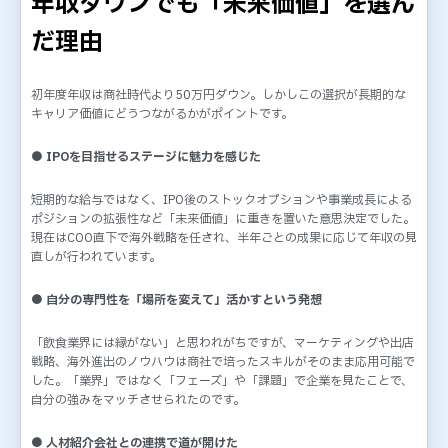
年収ダウンでも「未来価値」を選ん
だ理由
初年度年収は商社時代より50万円ダウン。しかしこの選択が長期的な
キャリア価値にどうつながるかがポイントです。
● IPOを目指せるステージに魅力を感じた
短期的な給与ではなく、IPO後のストックオプションや事業成長による
ポジションの拡張性など「未来価値」に重きを置いた意思決定でした。
現在はCOO直下で海外戦略を任され、半年ごとの成果に応じて年収の見
直しが行われています。
● 自分の専門性を「場所を変えて」活かすという発想
「飲食業界には縁がない」と思われがちですが、マーケティングや出店
戦略、海外進出のノウハウは商社で培ったスキルがそのまま応用可能で
した。「業界」ではなく「フェーズ」や「課題」で企業を見たことで、
自分の強みをマッチさせられたのです。
● 人材紹介会社との連携で道が開けた