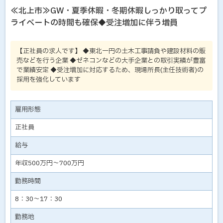
≪北上市≫GW・夏季休暇・冬期休暇しっかり取ってプ
ライベートの時間も確保◆受注増加に伴う増員
【正社員の求人です】 ◆東北一円の土木工事請負や建設材料の販
売などを行う企業 ◆ゼネコンなどの大手企業との取引実績が豊富
で業績安定 ◆受注増加に対応するため、現場所長(主任技術者)の
採用を強化しています
雇用形態
正社員
給与
年収500万円～700万円
勤務時間
8：30～17：30
勤務地