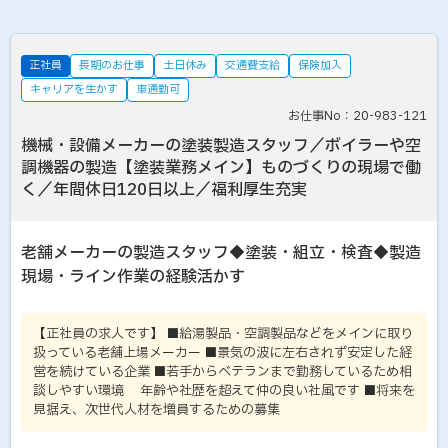
正社員
長期のお仕事
土日休み
交通費支給
保険加入
キャリアを生かす
車通勤可
お仕事No：20-983-121
機械・設備メーカーの塗装製造スタッフ／ボイラーや空
調機器の製造【塗装業務メイン】ものづくりの現場で働
く／年間休日120日以上／福利厚生充実
老舗メーカーの製造スタッフ◆塗装・組立・検査◆製造
現場・ライン作業の経験活かす
【正社員の求人です】 ■給湯製品・空調製品などをメインに取り
扱っている老舗上場メーカー ■景気の波に左右されず安定した経
営を続けている企業 ■若手からベテランまで勤務しているため相
談しやすい環境 年齢や社歴を超えて仲の良い社風です ■将来を
見据え、次世代人材を増員するための募集