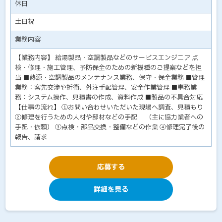
休日
土日祝
業務内容
【業務内容】 給湯製品・空調製品などのサービスエンジニア 点
検・修理・施工管理、予防保全のための新機種のご提案などを担
当 ■熱源・空調製品のメンテナンス業務、保守・保全業務 ■管理
業務：客先交渉や折衝、外注手配管理、安全作業管理 ■事務業
務：システム操作、見積書の作成、資料作成 ■製品の不具合対応
【仕事の流れ】 ①お問い合わせいただいた現場へ調査、見積もり
②修理を行うための人材や部材などの手配 （主に協力業者への
手配・依頼） ③点検・部品交換・整備などの作業 ④修理完了後の
報告、請求
応募する
詳細を見る