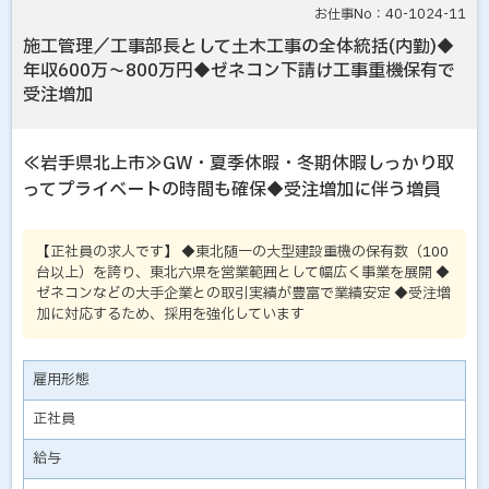
お仕事No：40-1024-11
施工管理／工事部長として土木工事の全体統括(内勤)◆
年収600万～800万円◆ゼネコン下請け工事重機保有で
受注増加
≪岩手県北上市≫GW・夏季休暇・冬期休暇しっかり取
ってプライベートの時間も確保◆受注増加に伴う増員
【正社員の求人です】 ◆東北随一の大型建設重機の保有数（100
台以上）を誇り、東北六県を営業範囲として幅広く事業を展開 ◆
ゼネコンなどの大手企業との取引実績が豊富で業績安定 ◆受注増
加に対応するため、採用を強化しています
雇用形態
正社員
給与