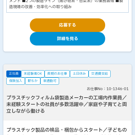
メント ■2つの製造ライン（揚げ物系・惣菜系）の業務習得 ■製
造現場の改善・効率化への取り組み
応募する
詳細を見る
正社員
未経験者OK
長期のお仕事
土日休み
交通費支給
保険加入
駅ちか
車通勤可
お仕事No：10-1346-01
プラスチックフィルム袋製造メーカーの工場内作業員／
未経験スタートの社員が多数活躍中／家庭や子育てと両
立しながら働ける
プラスチック製品の検品・梱包からスタート／子どもの