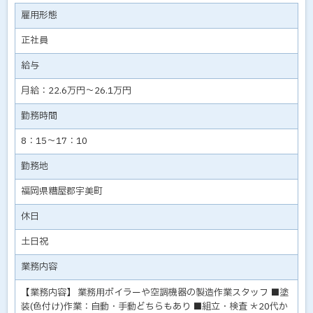
雇用形態
正社員
給与
月給：22.6万円～26.1万円
勤務時間
8：15～17：10
勤務地
福岡県糟屋郡宇美町
休日
土日祝
業務内容
【業務内容】 業務用ボイラーや空調機器の製造作業スタッフ ■塗
装(色付け)作業：自動・手動どちらもあり ■組立・検査 ＊20代か