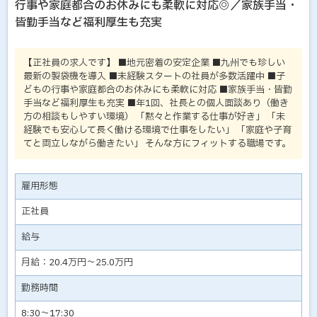
行事や家庭都合のお休みにも柔軟に対応◎／家族手当・
皆勤手当など福利厚生も充実
【正社員の求人です】 ■地元密着の安定企業 ■九州でも珍しい
最新の製袋機を導入 ■未経験スタートの社員が多数活躍中 ■子
どもの行事や家庭都合のお休みにも柔軟に対応 ■家族手当・皆勤
手当など福利厚生も充実 ■年1回、社長との個人面談あり（働き
方の相談もしやすい環境） 「黙々と作業する仕事が好き」 「未
経験でも安心して長く働ける環境で仕事をしたい」 「家庭や子育
てと両立しながら働きたい」 そんな方にフィットする職場です。
雇用形態
正社員
給与
月給：20.4万円～25.0万円
勤務時間
8:30～17:30