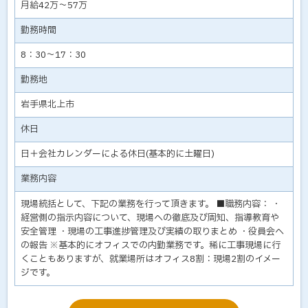
月給42万～57万
勤務時間
8：30～17：30
勤務地
岩手県北上市
休日
日＋会社カレンダーによる休日(基本的に土曜日)
業務内容
現場統括として、下記の業務を行って頂きます。 ■職務内容： ・
経営側の指示内容について、現場への徹底及び周知、指導教育や
安全管理 ・現場の工事進捗管理及び実績の取りまとめ ・役員会へ
の報告 ※基本的にオフィスでの内勤業務です。稀に工事現場に行
くこともありますが、就業場所はオフィス8割：現場2割のイメー
ジです。