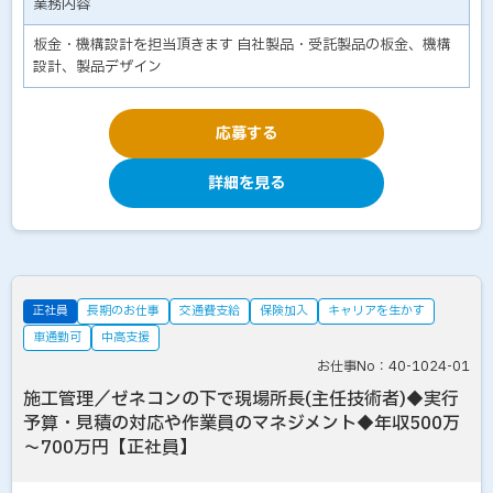
業務内容
板金・機構設計を担当頂きます 自社製品・受託製品の板金、機構
設計、製品デザイン
応募する
詳細を見る
正社員
長期のお仕事
交通費支給
保険加入
キャリアを生かす
車通勤可
中高支援
お仕事No：40-1024-01
施工管理／ゼネコンの下で現場所長(主任技術者)◆実行
予算・見積の対応や作業員のマネジメント◆年収500万
～700万円【正社員】