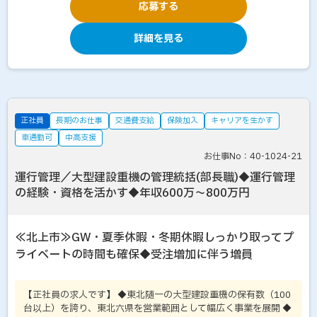
応募する
詳細を見る
正社員
長期のお仕事
交通費支給
保険加入
キャリアを生かす
車通勤可
中高支援
お仕事No：40-1024-21
運行管理／大型建設重機の管理統括(部長職)◆運行管理
の経験・資格を活かす◆年収600万～800万円
≪北上市≫GW・夏季休暇・冬期休暇しっかり取ってプ
ライベートの時間も確保◆受注増加に伴う増員
【正社員の求人です】 ◆東北随一の大型建設重機の保有数（100
台以上）を誇り、東北六県を営業範囲として幅広く事業を展開 ◆