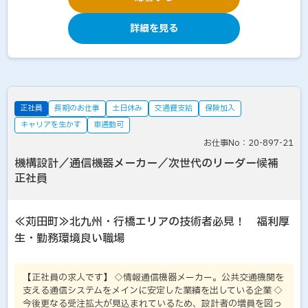
詳細を見る
正社員
長期のお仕事
土日休み
交通費支給
保険加入
キャリアを生かす
車通勤可
お仕事No：20-897-21
機構設計／通信機器メーカー／次世代のリーダー候補
正社員
≪苅田町≫北九州・行橋エリアの技術者必見！ 福利厚
生・勤務環境良い職場
【正社員の求人です】 ◇情報通信機器メーカー。公共交通機関を
支える通信システムをメインに安定した業績を出している企業 ◇
今後更なる受注拡大が見込まれているため、設計者の増員を図っ