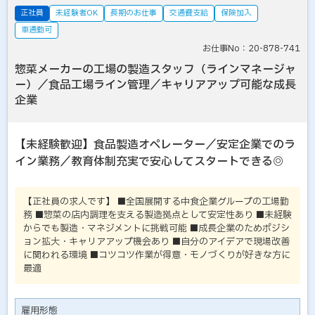
正社員
未経験者OK
長期のお仕事
交通費支給
保険加入
車通勤可
お仕事No：20-878-741
惣菜メーカーの工場の製造スタッフ（ラインマネージャ
ー）／食品工場ライン管理／キャリアアップ可能な成長
企業
【未経験歓迎】食品製造オペレーター／安定企業でのラ
イン業務／教育体制充実で安心してスタートできる◎
【正社員の求人です】 ■全国展開する中食企業グループの工場勤
務 ■惣菜の店内調理を支える製造拠点として安定性あり ■未経験
からでも製造・マネジメントに挑戦可能 ■成長企業のためポジシ
ョン拡大・キャリアアップ機会あり ■自分のアイデアで現場改善
に関われる環境 ■コツコツ作業が得意・モノづくりが好きな方に
最適
雇用形態