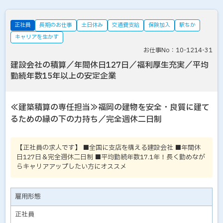
正社員
長期のお仕事
土日休み
交通費支給
保険加入
駅ちか
キャリアを生かす
お仕事No：10-1214-31
建設会社の積算／年間休日127日／福利厚生充実／平均
勤続年数15年以上の安定企業
≪建築積算の専任担当≫福岡の建物を安全・良質に建て
るための縁の下の力持ち／完全週休二日制
【正社員の求人です】 ■全国に支店を構える建設会社 ■年間休
日127日＆完全週休二日制 ■平均勤続年数17.1年！長く勤めなが
らキャリアアップしたい方にオススメ
雇用形態
正社員