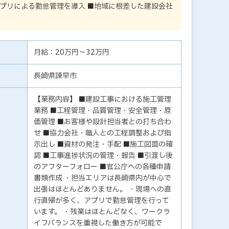
プリによる勤怠管理を導入 ■地域に根差した建設会社
月給：20万円～32万円
長崎県諫早市
【業務内容】 ■建設工事における施工管理
業務 ■工程管理・品質管理・安全管理・原
価管理 ■お客様や設計担当者との打ち合わ
せ ■協力会社・職人との工程調整および指
示出し ■資材の発注・手配 ■施工図面の確
認 ■工事進捗状況の管理・報告 ■引渡し後
のアフターフォロー ■官公庁への各種申請
書類作成 ・担当エリアは長崎県内が中心で
出張はほとんどありません。 ・現場への直
行直帰が多く、アプリで勤怠管理を行って
います。 ・残業はほとんどなく、ワークラ
イフバランスを重視した働き方が可能で