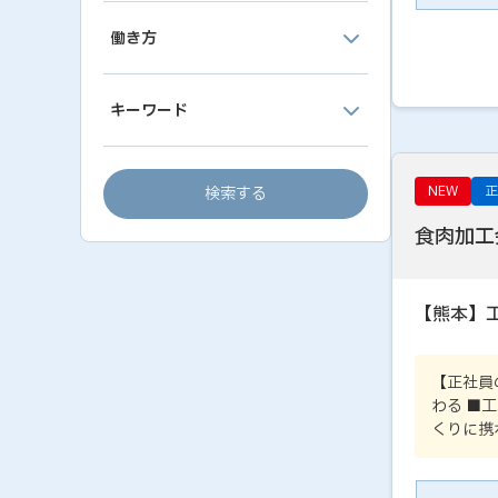
働き方
キーワード
NEW
正
検索する
食肉加工
【熊本】
【正社員
わる ■
くりに携