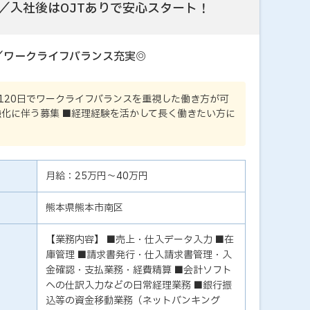
／入社後はOJTありで安心スタート！
／ワークライフバランス充実◎
120日でワークライフバランスを重視した働き方が可
強化に伴う募集 ■経理経験を活かして長く働きたい方に
月給：25万円～40万円
熊本県熊本市南区
【業務内容】 ■売上・仕入データ入力 ■在
庫管理 ■請求書発行・仕入請求書管理・入
金確認・支払業務・経費精算 ■会計ソフト
への仕訳入力などの日常経理業務 ■銀行振
込等の資金移動業務（ネットバンキング