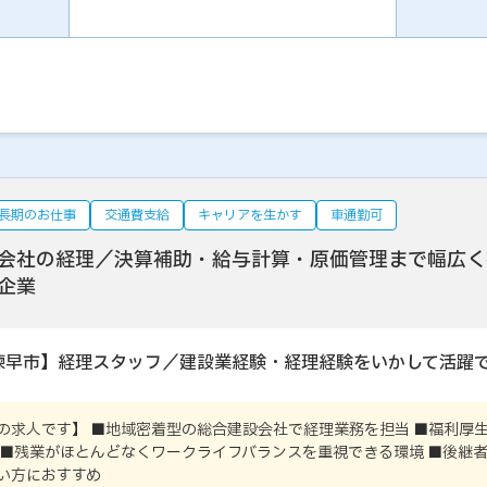
長期のお仕事
交通費支給
キャリアを生かす
車通勤可
会社の経理／決算補助・給与計算・原価管理まで幅広く
企業
諫早市】経理スタッフ／建設業経験・経理経験をいかして活躍
の求人です】 ■地域密着型の総合建設会社で経理業務を担当 ■福利厚
 ■残業がほとんどなくワークライフバランスを重視できる環境 ■後継
い方におすすめ