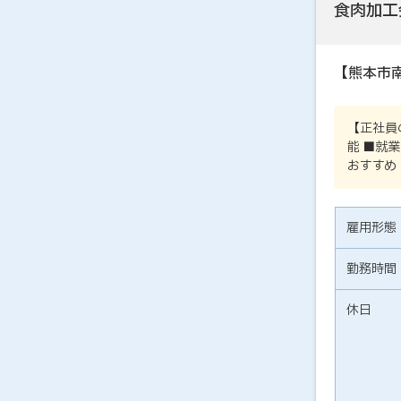
食肉加工
【熊本市
【正社員
能 ■就
おすすめ
雇用形態
勤務時間
休日