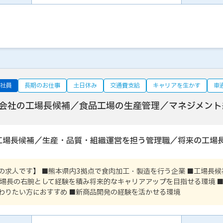
社員
長期のお仕事
土日休み
交通費支給
キャリアを生かす
車
会社の工場長候補／食品工場の生産管理／マネジメント
工場長候補／生産・品質・組織運営を担う管理職／将来の工場
の求人です】 ■熊本県内3拠点で食肉加工・製造を行う企業 ■工場長
工場長の右腕として経験を積み将来的なキャリアアップを目指せる環境 
わりたい方におすすめ ■新商品開発の経験を活かせる環境