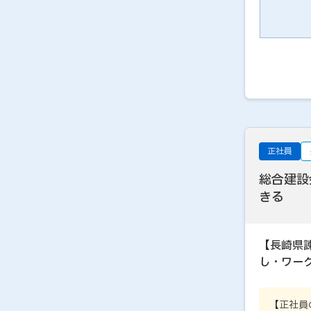
正社員
総合建設
きる
【長崎県
し・ワー
【正社員