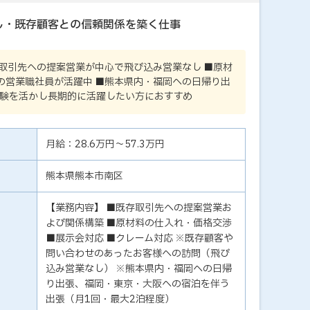
し・既存顧客との信頼関係を築く仕事
お取引先への提案営業が中心で飛び込み営業なし ■原材
の営業職社員が活躍中 ■熊本県内・福岡への日帰り出
経験を活かし長期的に活躍したい方におすすめ
月給：28.6万円～57.3万円
熊本県熊本市南区
【業務内容】 ■既存取引先への提案営業お
よび関係構築 ■原材料の仕入れ・価格交渉
■展示会対応 ■クレーム対応 ※既存顧客や
問い合わせのあったお客様への訪問（飛び
込み営業なし） ※熊本県内・福岡への日帰
り出張、福岡・東京・大阪への宿泊を伴う
出張（月1回・最大2泊程度）