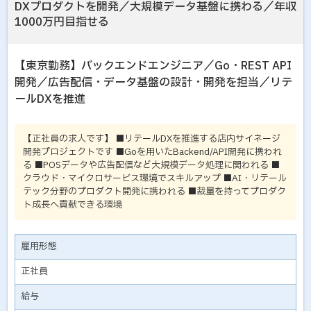
DXプロダクトを開発／大規模データ基盤に携わる／年収
1000万円目指せる
【東京勤務】バックエンドエンジニア／Go・REST API
開発／広告配信・データ基盤の設計・開発を担当／リテ
ールDXを推進
【正社員の求人です】 ■リテールDXを推進する店内サイネージ
開発プロジェクトです ■Goを用いたBackend/API開発に携われ
る ■POSデータや広告配信など大規模データ処理に関われる ■
クラウド・マイクロサービス環境でスキルアップ ■AI・リテール
テック分野のプロダクト開発に携われる ■裁量を持ってプロダク
ト成長へ貢献できる環境
雇用形態
正社員
給与