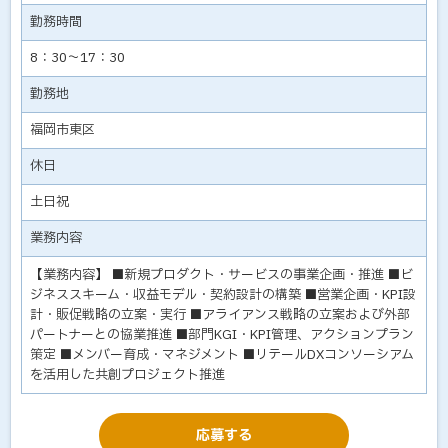
勤務時間
8：30～17：30
勤務地
福岡市東区
休日
土日祝
業務内容
【業務内容】 ■新規プロダクト・サービスの事業企画・推進 ■ビ
ジネススキーム・収益モデル・契約設計の構築 ■営業企画・KPI設
計・販促戦略の立案・実行 ■アライアンス戦略の立案および外部
パートナーとの協業推進 ■部門KGI・KPI管理、アクションプラン
策定 ■メンバー育成・マネジメント ■リテールDXコンソーシアム
を活用した共創プロジェクト推進
応募する