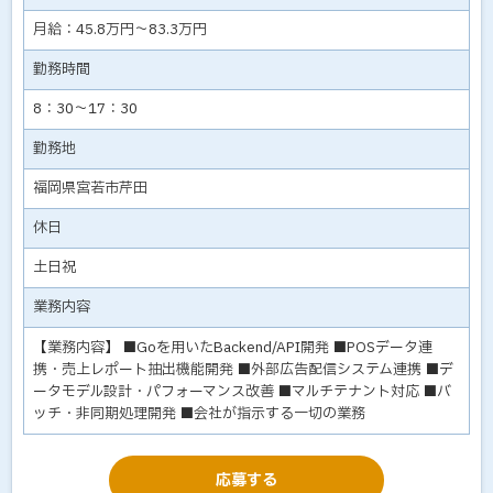
月給：45.8万円～83.3万円
勤務時間
8：30～17：30
勤務地
福岡県宮若市芹田
休日
土日祝
業務内容
【業務内容】 ■Goを用いたBackend/API開発 ■POSデータ連
携・売上レポート抽出機能開発 ■外部広告配信システム連携 ■デ
ータモデル設計・パフォーマンス改善 ■マルチテナント対応 ■バ
ッチ・非同期処理開発 ■会社が指示する一切の業務
応募する