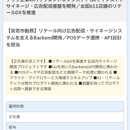
テック企業のバックエンドエンジニア／Goでインストア
サイネージ・広告配信基盤を開発／全国611店舗のリテ
ールDXを推進
【宮若市勤務】リテール向け広告配信・サイネージシス
テムを支えるBackend開発／POSデータ連携・API設計
を担当
【正社員の求人です】 ■リテールDXを推進する店内サイネージ
開発プロジェクトです ■Goを用いたBackend/API開発に携われ
る ■POSデータや広告配信など大規模データ処理に関われる ■
クラウド・マイクロサービス環境でスキルアップ ■AI・リテール
テック分野のプロダクト開発に携われる ■裁量を持ってプロダク
ト成長へ貢献できる環境
雇用形態
正社員
給与