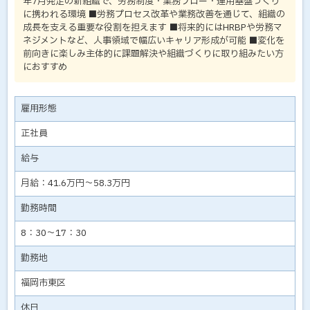
年7月発足の新組織で、労務制度・業務フロー・運用基盤づくり
に携われる環境 ■労務プロセス改革や業務改善を通じて、組織の
成長を支える重要な役割を担えます ■将来的にはHRBPや労務マ
ネジメントなど、人事領域で幅広いキャリア形成が可能 ■変化を
前向きに楽しみ主体的に課題解決や組織づくりに取り組みたい方
におすすめ
雇用形態
正社員
給与
月給：41.6万円～58.3万円
勤務時間
8：30～17：30
勤務地
福岡市東区
休日