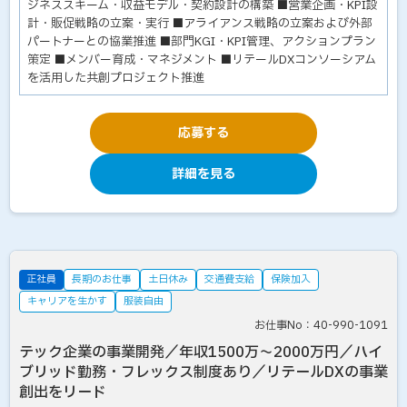
ジネススキーム・収益モデル・契約設計の構築 ■営業企画・KPI設
計・販促戦略の立案・実行 ■アライアンス戦略の立案および外部
パートナーとの協業推進 ■部門KGI・KPI管理、アクションプラン
策定 ■メンバー育成・マネジメント ■リテールDXコンソーシアム
を活用した共創プロジェクト推進
応募する
詳細を見る
正社員
長期のお仕事
土日休み
交通費支給
保険加入
キャリアを生かす
服装自由
お仕事No：40-990-1091
テック企業の事業開発／年収1500万～2000万円／ハイ
ブリッド勤務・フレックス制度あり／リテールDXの事業
創出をリード