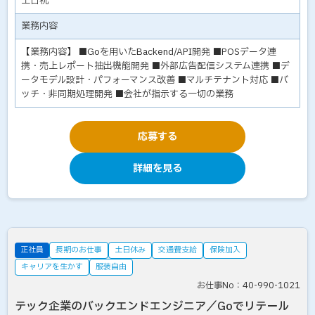
土日祝
業務内容
【業務内容】 ■Goを用いたBackend/API開発 ■POSデータ連
携・売上レポート抽出機能開発 ■外部広告配信システム連携 ■デ
ータモデル設計・パフォーマンス改善 ■マルチテナント対応 ■バ
ッチ・非同期処理開発 ■会社が指示する一切の業務
応募する
詳細を見る
正社員
長期のお仕事
土日休み
交通費支給
保険加入
キャリアを生かす
服装自由
お仕事No：40-990-1021
テック企業のバックエンドエンジニア／Goでリテール