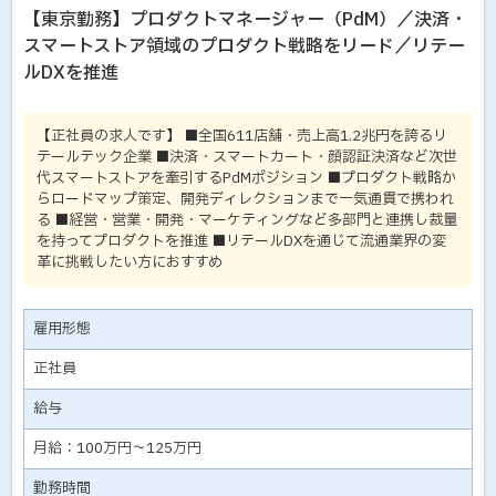
【東京勤務】プロダクトマネージャー（PdM）／決済・
スマートストア領域のプロダクト戦略をリード／リテー
ルDXを推進
【正社員の求人です】 ■全国611店舗・売上高1.2兆円を誇るリ
テールテック企業 ■決済・スマートカート・顔認証決済など次世
代スマートストアを牽引するPdMポジション ■プロダクト戦略か
らロードマップ策定、開発ディレクションまで一気通貫で携われ
る ■経営・営業・開発・マーケティングなど多部門と連携し裁量
を持ってプロダクトを推進 ■リテールDXを通じて流通業界の変
革に挑戦したい方におすすめ
雇用形態
正社員
給与
月給：100万円～125万円
勤務時間