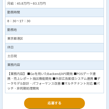
月給：45.8万円～83.3万円
勤務時間
8：30～17：30
勤務地
東京都港区
休日
土日祝
業務内容
【業務内容】 ■Goを用いたBackend/API開発 ■POSデータ連
携・売上レポート抽出機能開発 ■外部広告配信システム連携 ■デ
ータモデル設計・パフォーマンス改善 ■マルチテナント対応 ■バ
ッチ・非同期処理開発
応募する