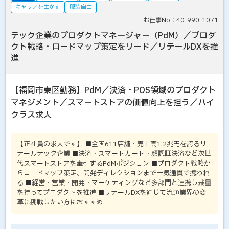
キャリアを生かす
服装自由
お仕事No：40-990-1071
テック企業のプロダクトマネージャー（PdM）／プロダ
クト戦略・ロードマップ策定をリード／リテールDXを推
進
【福岡市東区勤務】PdM／決済・POS領域のプロダクト
マネジメント／スマートストアの価値向上を担う／ハイ
クラス求人
【正社員の求人です】 ■全国611店舗・売上高1.2兆円を誇るリ
テールテック企業 ■決済・スマートカート・顔認証決済など次世
代スマートストアを牽引するPdMポジション ■プロダクト戦略か
らロードマップ策定、開発ディレクションまで一気通貫で携われ
る ■経営・営業・開発・マーケティングなど多部門と連携し裁量
を持ってプロダクトを推進 ■リテールDXを通じて流通業界の変
革に挑戦したい方におすすめ