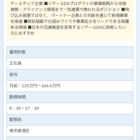
テールテック企業 ■リテールDXプロダクトの事業戦略から市場
展開・アライアンス構築まで一気通貫で携われるポジション ■飛
び込み営業ではなく、パートナー企業との共創を通じて新規事業
を推進 ■新設組織で仕組みづくりや事業拡大をリードできる裁量
ある環境 ■日本の流通構造を変革するリテールDXに挑戦したい
方におすすめ
雇用形態
正社員
給与
月給：125万円～166.6万円
勤務時間
8：30～17：30
勤務地
東京都港区