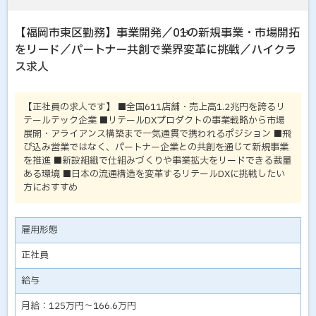
【福岡市東区勤務】事業開発／0→1の新規事業・市場開拓
をリード／パートナー共創で業界変革に挑戦／ハイクラ
ス求人
【正社員の求人です】 ■全国611店舗・売上高1.2兆円を誇るリ
テールテック企業 ■リテールDXプロダクトの事業戦略から市場
展開・アライアンス構築まで一気通貫で携われるポジション ■飛
び込み営業ではなく、パートナー企業との共創を通じて新規事業
を推進 ■新設組織で仕組みづくりや事業拡大をリードできる裁量
ある環境 ■日本の流通構造を変革するリテールDXに挑戦したい
方におすすめ
雇用形態
正社員
給与
月給：125万円～166.6万円