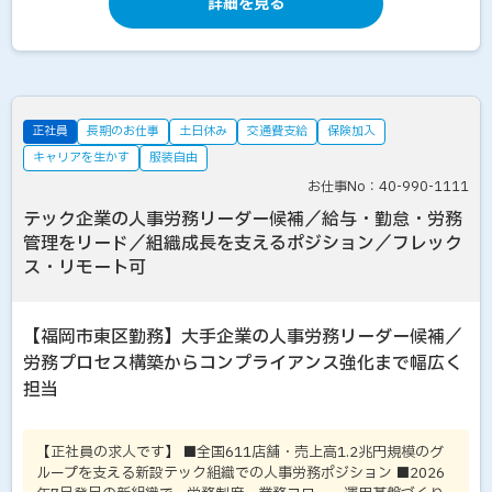
詳細を見る
正社員
長期のお仕事
土日休み
交通費支給
保険加入
キャリアを生かす
服装自由
お仕事No：40-990-1111
テック企業の人事労務リーダー候補／給与・勤怠・労務
管理をリード／組織成長を支えるポジション／フレック
ス・リモート可
【福岡市東区勤務】大手企業の人事労務リーダー候補／
労務プロセス構築からコンプライアンス強化まで幅広く
担当
【正社員の求人です】 ■全国611店舗・売上高1.2兆円規模のグ
ループを支える新設テック組織での人事労務ポジション ■2026