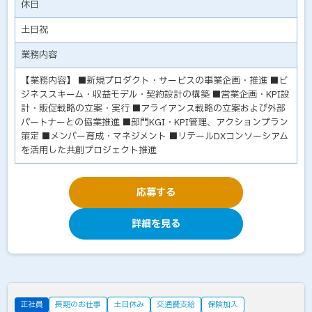
休日
土日祝
業務内容
【業務内容】 ■新規プロダクト・サービスの事業企画・推進 ■ビ
ジネススキーム・収益モデル・契約設計の構築 ■営業企画・KPI設
計・販促戦略の立案・実行 ■アライアンス戦略の立案および外部
パートナーとの協業推進 ■部門KGI・KPI管理、アクションプラン
策定 ■メンバー育成・マネジメント ■リテールDXコンソーシアム
を活用した共創プロジェクト推進
応募する
詳細を見る
正社員
長期のお仕事
土日休み
交通費支給
保険加入