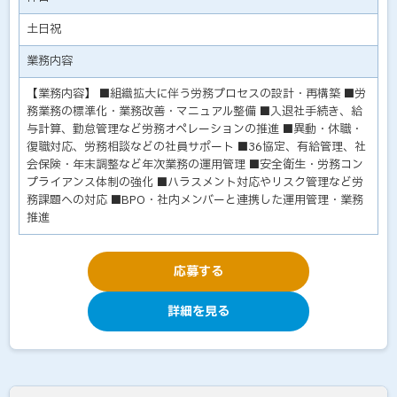
土日祝
業務内容
【業務内容】 ■組織拡大に伴う労務プロセスの設計・再構築 ■労
務業務の標準化・業務改善・マニュアル整備 ■入退社手続き、給
与計算、勤怠管理など労務オペレーションの推進 ■異動・休職・
復職対応、労務相談などの社員サポート ■36協定、有給管理、社
会保険・年末調整など年次業務の運用管理 ■安全衛生・労務コン
プライアンス体制の強化 ■ハラスメント対応やリスク管理など労
務課題への対応 ■BPO・社内メンバーと連携した運用管理・業務
推進
応募する
詳細を見る