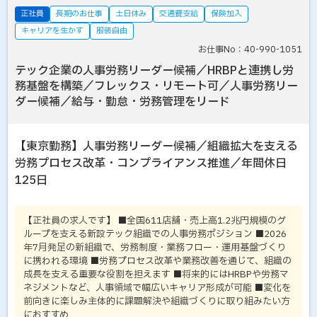
正社員
長期のお仕事
土日休み
交通費支給
保険加入
キャリアを生かす
服装自由
お仕事No：40-990-1051
テック企業の人事労務リーダー候補／HRBPと連携し労
務基盤を構築／フレックス・リモート可／人事労務リー
ダー候補／給与・勤怠・労務管理をリード
【東京勤務】人事労務リーダー候補／組織拡大を支える
労務プロセス改革・コンプライアンス推進／年間休日
125日
【正社員の求人です】 ■全国611店舗・売上高1.2兆円規模のグ
ループを支える新設テック組織での人事労務ポジション ■2026
年7月発足の新組織で、労務制度・業務フロー・運用基盤づくり
に携われる環境 ■労務プロセス改革や業務改善を通じて、組織の
成長を支える重要な役割を担えます ■将来的にはHRBPや労務マ
ネジメントなど、人事領域で幅広いキャリア形成が可能 ■変化を
前向きに楽しみ主体的に課題解決や組織づくりに取り組みたい方
におすすめ