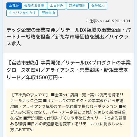
正社員
長期のお仕事
土日休み
交通費支給
保険加入
キャリアを生かす
服装自由
お仕事No：40-990-1101
テック企業の事業開発／リテールDX領域の事業企画・パ
ートナー戦略を担当／新たな市場価値を創出／ハイクラ
ス求人
【宮若市勤務】事業開発／リテールDXプロダクトの事業
グロースを牽引／アライアンス・営業戦略・新規事業を
リード／年収1500万円～
【正社員の求人です】 ■全国611店舗・売上高1.2兆円を誇るリ
テールテック企業 ■リテールDXプロダクトの事業戦略から市場
展開・アライアンス構築まで一気通貫で携われるポジション ■飛
び込み営業ではなく、パートナー企業との共創を通じて新規事業
を推進 ■新設組織で仕組みづくりや事業拡大をリードできる裁量
ある環境 ■日本の流通構造を変革するリテールDXに挑戦したい
方におすすめ