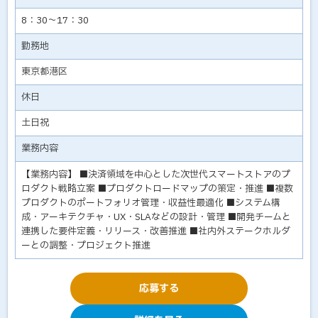
8：30～17：30
勤務地
東京都港区
休日
土日祝
業務内容
【業務内容】 ■決済領域を中心とした次世代スマートストアのプ
ロダクト戦略立案 ■プロダクトロードマップの策定・推進 ■複数
プロダクトのポートフォリオ管理・収益性最適化 ■システム構
成・アーキテクチャ・UX・SLAなどの設計・管理 ■開発チームと
連携した要件定義・リリース・改善推進 ■社内外ステークホルダ
ーとの調整・プロジェクト推進
応募する