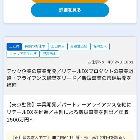
詳細を見る
正社員
長期のお仕事
土日休み
交通費支給
保険加入
キャリアを生かす
服装自由
お仕事No：40-990-1081
テック企業の事業開発／リテールDXプロダクトの事業戦
略・アライアンス構築をリード／新規事業の市場展開を
推進
【東京勤務】事業開発／パートナーアライアンスを軸に
リテールDXを推進／共創による新規事業を創出／年収
1500万円～
【正社員の求人です】 ■全国611店舗・売上高1.2兆円を誇るリ