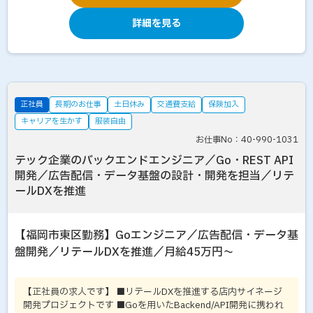
詳細を見る
正社員
長期のお仕事
土日休み
交通費支給
保険加入
キャリアを生かす
服装自由
お仕事No：40-990-1031
テック企業のバックエンドエンジニア／Go・REST API
開発／広告配信・データ基盤の設計・開発を担当／リテ
ールDXを推進
【福岡市東区勤務】Goエンジニア／広告配信・データ基
盤開発／リテールDXを推進／月給45万円～
【正社員の求人です】 ■リテールDXを推進する店内サイネージ
開発プロジェクトです ■Goを用いたBackend/API開発に携われ