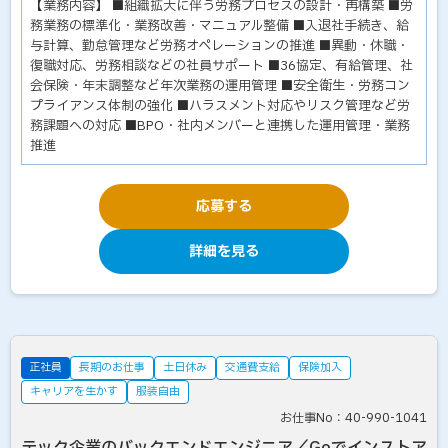
【業務内容】 ■組織拡大に伴う労務プロセスの設計・再構築 ■労
務業務の標準化・業務改善・マニュアル整備 ■入退社手続き、給
与計算、勤怠管理など労務オペレーションの推進 ■異動・休職・
復職対応、労務相談などの社員サポート ■36協定、有給管理、社
会保険・年末調整など年次業務の運用管理 ■安全衛生・労務コン
プライアンス体制の強化 ■ハラスメント対応やリスク管理など労
務課題への対応 ■BPO・社内メンバーと連携した運用管理・業務
推進
応募する
詳細を見る
正社員
長期のお仕事
土日休み
交通費支給
保険加入
キャリアを生かす
服装自由
お仕事No：40-990-1041