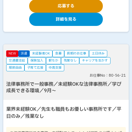
応募する
詳細を見る
NEW
派遣
未経験者OK
急募
長期のお仕事
土日休み
交通費支給
保険加入
駅ちか
残業なし
キャリアを生かす
服装自由
子育て応援
中高支援
お仕事No：80-56-21
法律事務所で一般事務／未経験OKな法律事務所／学び
成長できる環境／9月～
業界未経験OK／先生も職員もお優しい事務所です／平
日のみ／残業なし