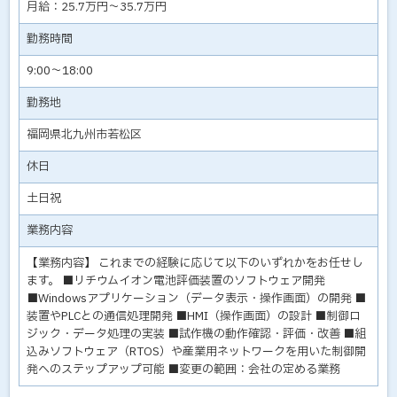
月給：25.7万円～35.7万円
勤務時間
9:00～18:00
勤務地
福岡県北九州市若松区
休日
土日祝
業務内容
【業務内容】 これまでの経験に応じて以下のいずれかをお任せし
ます。 ■リチウムイオン電池評価装置のソフトウェア開発
■Windowsアプリケーション（データ表示・操作画面）の開発 ■
装置やPLCとの通信処理開発 ■HMI（操作画面）の設計 ■制御ロ
ジック・データ処理の実装 ■試作機の動作確認・評価・改善 ■組
込みソフトウェア（RTOS）や産業用ネットワークを用いた制御開
発へのステップアップ可能 ■変更の範囲：会社の定める業務