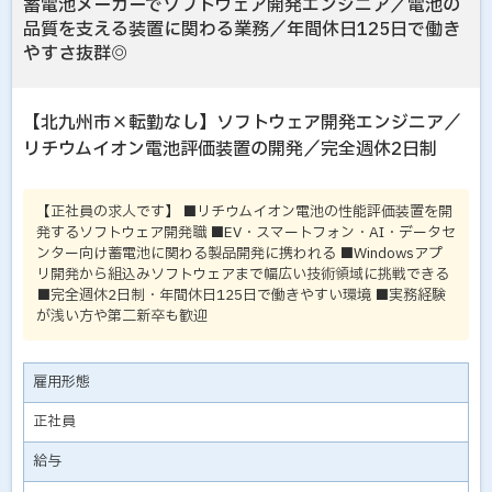
蓄電池メーカーでソフトウェア開発エンジニア／電池の
品質を支える装置に関わる業務／年間休日125日で働き
やすさ抜群◎
【北九州市×転勤なし】ソフトウェア開発エンジニア／
リチウムイオン電池評価装置の開発／完全週休2日制
【正社員の求人です】 ■リチウムイオン電池の性能評価装置を開
発するソフトウェア開発職 ■EV・スマートフォン・AI・データセ
ンター向け蓄電池に関わる製品開発に携われる ■Windowsアプ
リ開発から組込みソフトウェアまで幅広い技術領域に挑戦できる
■完全週休2日制・年間休日125日で働きやすい環境 ■実務経験
が浅い方や第二新卒も歓迎
雇用形態
正社員
給与