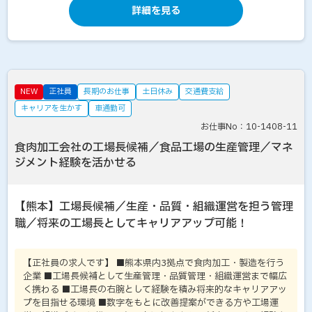
詳細を見る
NEW
正社員
長期のお仕事
土日休み
交通費支給
キャリアを生かす
車通勤可
お仕事No：10-1408-11
食肉加工会社の工場長候補／食品工場の生産管理／マネ
ジメント経験を活かせる
【熊本】工場長候補／生産・品質・組織運営を担う管理
職／将来の工場長としてキャリアアップ可能！
【正社員の求人です】 ■熊本県内3拠点で食肉加工・製造を行う
企業 ■工場長候補として生産管理・品質管理・組織運営まで幅広
く携わる ■工場長の右腕として経験を積み将来的なキャリアアッ
プを目指せる環境 ■数字をもとに改善提案ができる方や工場運