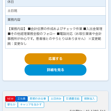
休日
土日祝
業務内容
【業務内容】 ■会計伝票の作成およびチェック作業 ■入出金管理
■その他経理業務全般のフォロー ■電話対応（お取引業者や会計
事務所が中心です。患者様とのやりとりはありません） ※変更範
囲：変更なし
応募する
詳細を見る
NEW
正社員
長期のお仕事
土日休み
交通費支給
保険加入
駅ちか
キャリアを生かす