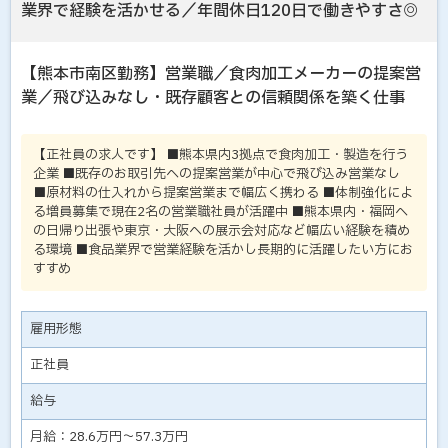
業界で経験を活かせる／年間休日120日で働きやすさ◎
【熊本市南区勤務】営業職／食肉加工メーカーの提案営
業／飛び込みなし・既存顧客との信頼関係を築く仕事
【正社員の求人です】 ■熊本県内3拠点で食肉加工・製造を行う
企業 ■既存のお取引先への提案営業が中心で飛び込み営業なし
■原材料の仕入れから提案営業まで幅広く携わる ■体制強化によ
る増員募集で現在2名の営業職社員が活躍中 ■熊本県内・福岡へ
の日帰り出張や東京・大阪への展示会対応など幅広い経験を積め
る環境 ■食品業界で営業経験を活かし長期的に活躍したい方にお
すすめ
雇用形態
正社員
給与
月給：28.6万円～57.3万円