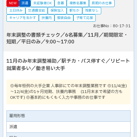
NEW
派遣
未経験者OK
急募
複数名募集
長期のお仕事
土日休み
交通費支給
保険加入
駅ちか
残業なし
キャリアを生かす
扶養内
服装自由
子育て応援
お仕事No：80-17-31
年末調整の書類チェック／6名募集／11月／期間限定・
短期／平日のみ／9:00～17:00
11月のみ年末調整補助／駅チカ・バス停すぐ／リピート
就業者多い／働き易い大手
◎毎年恒例の大手企業 人事部にての年末調整業務です ◎11/4(金)
～12/4(金)の1ヶ月短期、扶養内事務 (11月末まで希望の方も
OKです) ◎基本的にもくもく入力や事務のお仕事です
雇用形態
派遣