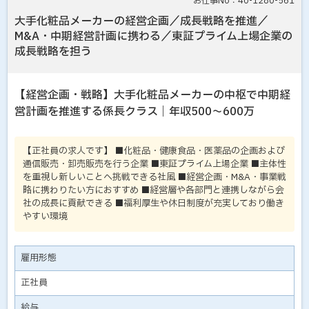
お仕事No：40-1280-561
大手化粧品メーカーの経営企画／成長戦略を推進／
M&A・中期経営計画に携わる／東証プライム上場企業の
成長戦略を担う
【経営企画・戦略】大手化粧品メーカーの中枢で中期経
営計画を推進する係長クラス｜年収500～600万
【正社員の求人です】 ■化粧品・健康食品・医薬品の企画および
通信販売・卸売販売を行う企業 ■東証プライム上場企業 ■主体性
を重視し新しいことへ挑戦できる社風 ■経営企画・M&A・事業戦
略に携わりたい方におすすめ ■経営層や各部門と連携しながら会
社の成長に貢献できる ■福利厚生や休日制度が充実しており働き
やすい環境
雇用形態
正社員
給与