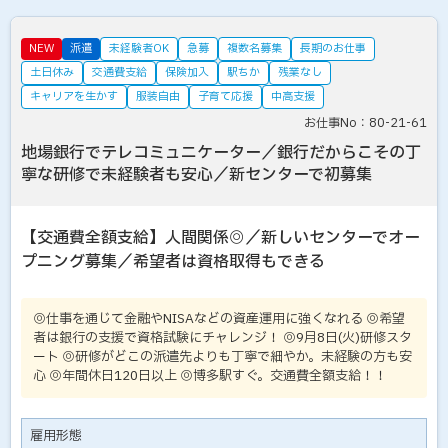
NEW
派遣
未経験者OK
急募
複数名募集
長期のお仕事
土日休み
交通費支給
保険加入
駅ちか
残業なし
キャリアを生かす
服装自由
子育て応援
中高支援
お仕事No：80-21-61
地場銀行でテレコミュニケーター／銀行だからこその丁
寧な研修で未経験者も安心／新センターで初募集
【交通費全額支給】人間関係◎／新しいセンターでオー
プニング募集／希望者は資格取得もできる
◎仕事を通じて金融やNISAなどの資産運用に強くなれる ◎希望
者は銀行の支援で資格試験にチャレンジ！ ◎9月8日(火)研修スタ
ート ◎研修がどこの派遣先よりも丁寧で細やか。未経験の方も安
心 ◎年間休日120日以上 ◎博多駅すぐ。交通費全額支給！！
雇用形態