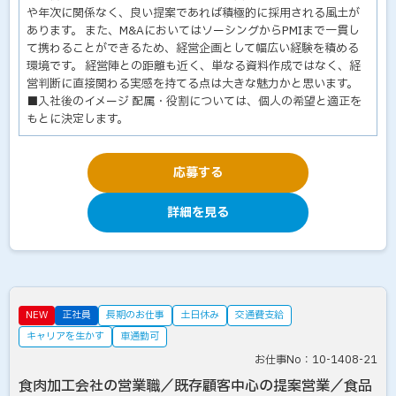
や年次に関係なく、良い提案であれば積極的に採用される風土が
あります。 また、M&AにおいてはソーシングからPMIまで一貫し
て携わることができるため、経営企画として幅広い経験を積める
環境です。 経営陣との距離も近く、単なる資料作成ではなく、経
営判断に直接関わる実感を持てる点は大きな魅力かと思います。
■入社後のイメージ 配属・役割については、個人の希望と適正を
もとに決定します。
応募する
詳細を見る
NEW
正社員
長期のお仕事
土日休み
交通費支給
キャリアを生かす
車通勤可
お仕事No：10-1408-21
食肉加工会社の営業職／既存顧客中心の提案営業／食品