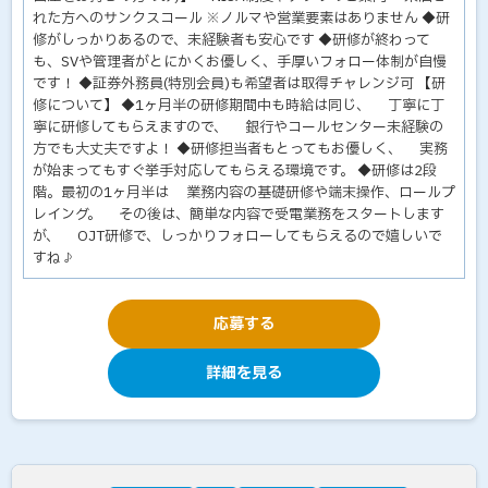
れた方へのサンクスコール ※ノルマや営業要素はありません ◆研
修がしっかりあるので、未経験者も安心です ◆研修が終わって
も、SVや管理者がとにかくお優しく、手厚いフォロー体制が自慢
です！ ◆証券外務員(特別会員)も希望者は取得チャレンジ可 【研
修について】 ◆1ヶ月半の研修期間中も時給は同じ、 丁寧に丁
寧に研修してもらえますので、 銀行やコールセンター未経験の
方でも大丈夫ですよ！ ◆研修担当者もとってもお優しく、 実務
が始まってもすぐ挙手対応してもらえる環境です。 ◆研修は2段
階。最初の1ヶ月半は 業務内容の基礎研修や端末操作、ロールプ
レイング。 その後は、簡単な内容で受電業務をスタートします
が、 OJT研修で、しっかりフォローしてもらえるので嬉しいで
すね♪
応募する
詳細を見る