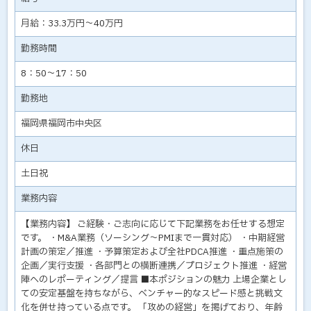
月給：33.3万円～40万円
勤務時間
8：50～17：50
勤務地
福岡県福岡市中央区
休日
土日祝
業務内容
【業務内容】 ご経験・ご志向に応じて下記業務をお任せする想定
です。 ・M&A業務（ソーシング～PMIまで一貫対応） ・中期経営
計画の策定／推進 ・予算策定および全社PDCA推進 ・重点施策の
企画／実行支援 ・各部門との横断連携／プロジェクト推進 ・経営
陣へのレポーティング／提言 ■本ポジションの魅力 上場企業とし
ての安定基盤を持ちながら、ベンチャー的なスピード感と挑戦文
化を併せ持っている点です。 「攻めの経営」を掲げており、年齢