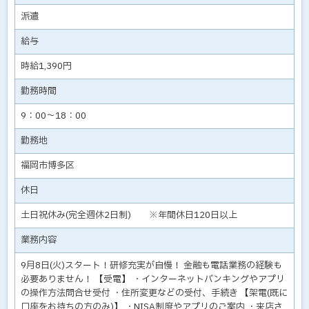
派遣
給与
時給1,390円
勤務時間
9：00～18：00
勤務地
福岡市博多区
休日
土日祝休み(完全週休2日制) ※年間休日120日以上
業務内容
9月8日(火)スタート！研修充実が自慢！ 金融も電話業務の経験も
必要ありません！ 【受電】 ・インターネットバンキングやアプリ
の操作方法問合せ受付 ・住所変更などの受付、手続き 【架電(既に
口座をお持ちの方のみ)】 ・NISA制度やアプリのご案内 ・来店さ