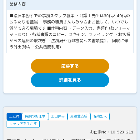
業務内容
■法律事務所での事務スタッフ募集 ・弁護士先生は30代と40代の
おふたりを担当 ・事務の職員さんもみなさまお優しく、いつでも
質問できる環境です ■仕事内容 ・データ入力、書類作成(フォーマ
ットあり) ・各種書類のコピー、スキャン、ファイリング ・お客様
からの連絡の取次ぎ ・法務局や行政機関への書類提出・回収に伴
う外出(時々・公共機関利用)
応募する
詳細を見る
正社員
長期のお仕事
土日休み
交通費支給
保険加入
キャリアを生かす
お仕事No：10-523-211