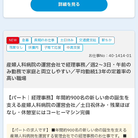
詳細を見る
NEW
急募
長期のお仕事
土日休み
交通費支給
駅ちか
残業なし
扶養内
子育て応援
中高支援
お仕事No：40-1414-01
産婦人科病院の運営会社で経理事務／週2～3日・午前の
み勤務で家庭と両立しやすい／平均勤続13年の定着率の
高い職場
【パート｜経理事務】年間約900名の新しい命の誕生を
支える産婦人科病院の運営会社／土日祝休み・残業ほぼ
なし・休憩室にはコーヒーマシン完備
【パートの求人です】 ■年間約900名の新しい命の誕生を支える
産婦人科病院を運営する管理会社での経理事務のお仕事です。 ■