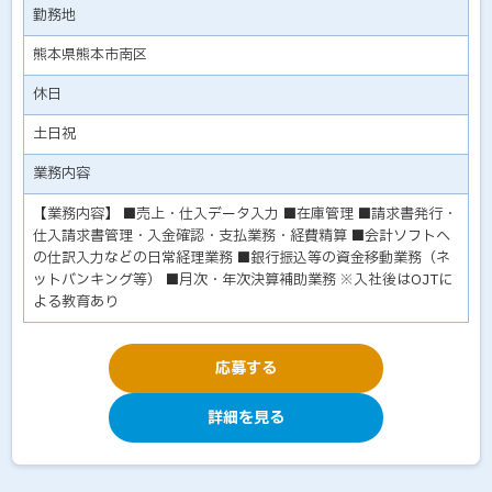
勤務地
熊本県熊本市南区
休日
土日祝
業務内容
【業務内容】 ■売上・仕入データ入力 ■在庫管理 ■請求書発行・
仕入請求書管理・入金確認・支払業務・経費精算 ■会計ソフトへ
の仕訳入力などの日常経理業務 ■銀行振込等の資金移動業務（ネ
ットバンキング等） ■月次・年次決算補助業務 ※入社後はOJTに
よる教育あり
応募する
詳細を見る