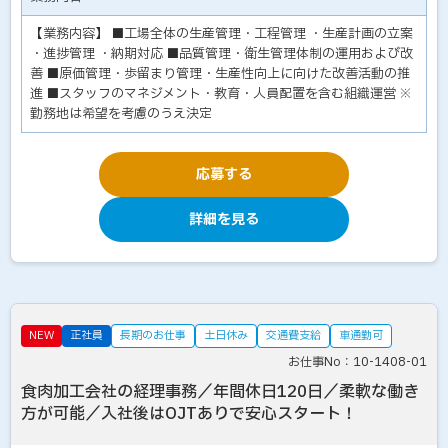
【業務内容】 ■工場全体の生産管理・工程管理 ・生産計画の立案
・進捗管理 ・納期対応 ■品質管理・衛生管理体制の運用および改
善 ■原価管理・歩留まり管理・生産性向上に向けた改善活動の推
進 ■スタッフのマネジメント・教育・人員配置を含む組織運営 ※
勤務地は希望を考慮のうえ決定
応募する
詳細を見る
NEW
正社員
長期のお仕事
土日休み
交通費支給
車通勤可
お仕事No：10-1408-01
食肉加工会社の経理事務／年間休日120日／柔軟な働き
方が可能／入社後はOJTありで安心スタート！