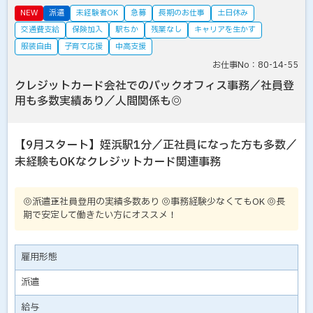
NEW
派遣
未経験者OK
急募
長期のお仕事
土日休み
交通費支給
保険加入
駅ちか
残業なし
キャリアを生かす
服装自由
子育て応援
中高支援
お仕事No：80-14-55
クレジットカード会社でのバックオフィス事務／社員登
用も多数実績あり／人間関係も◎
【9月スタート】姪浜駅1分／正社員になった方も多数／
未経験もOKなクレジットカード関連事務
◎派遣→正社員登用の実績多数あり ◎事務経験少なくてもOK ◎長
期で安定して働きたい方にオススメ！
雇用形態
派遣
給与