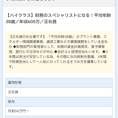
【ハイクラス】財務のスペシャリストになる！平均年齢
38歳／年収600万／正社員
【正社員のお仕事です】 「平均年齢38歳」 ◎プラント事業、エ
ネルギー環境関連事業、通信工事などの事業展開をしている会社
◎ ◆財務部門の管理者として、年間の資金計画策定、管予算管
理、銀行との交渉などが中心 ◆会計士と経理担当もいます。 ◆3
年間は受注が安定している為、その間に社内統制を整備、3年間
で財務担当として一人前になってくれるそうな方を募集していま
す。
雇用形態
正社員
給与
月給50万円～