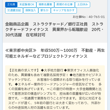
正社員
未経験者OK
複数名募集
長期のお仕事
土日休み
交通費支給
保険加入
駅ちか
キャリアを生かす
お仕事No：40-765-01
金融商品企画 ストラクチャード／銀行正社員 ストラ
クチャードファイナンス 異業界から転職歓迎 20代・
30代活躍 在宅検討可
≪東京都中央区≫ 年収500万～1000万 不動産・再生
可能エネルギーなどプロジェクトファイナンス
【正社員の求人です】 ◆大手地方銀行 ◆東京オフィス人員強化
のため、異業種も含めて複数名採用予定！ ◆地方創生やビジネス
マッチングなど、 お客様から信頼される取り組みを行っていま
す。 ◆エネルギー案件のリードアレンジャーの受託などでも 多
くの実績をあげています。 ＝この銀行の特徴＝ 大手金融機関と比
べて意思決定の構造がシンプルで、 担当者の裁量権が広いのが特
徴です。 一気通貫で業務を行うことができます。 変化に対応する
スピードが速く、 5年前の銀行とは大きく変わっており、 外部か
らの中途採用人材の活躍も目立っています。