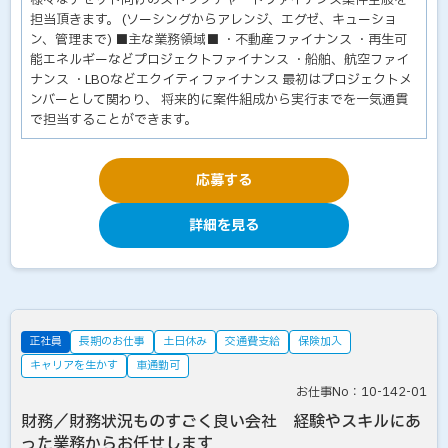
様々なアセット向けのストラクチャードファイナンス案件全般を
担当頂きます。 (ソーシングからアレンジ、エグゼ、キューショ
ン、管理まで) ■主な業務領域■ ・不動産ファイナンス ・再生可
能エネルギーなどプロジェクトファイナンス ・船舶、航空ファイ
ナンス ・LBOなどエクイティファイナンス 最初はプロジェクトメ
ンバーとして関わり、 将来的に案件組成から実行までを一気通貫
で担当することができます。
応募する
詳細を見る
正社員
長期のお仕事
土日休み
交通費支給
保険加入
キャリアを生かす
車通勤可
お仕事No：10-142-01
財務／財務状況ものすごく良い会社 経験やスキルにあ
った業務からお任せします