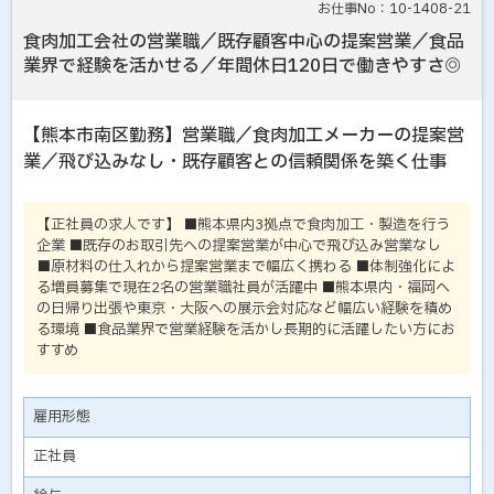
お仕事No：10-1408-21
食肉加工会社の営業職／既存顧客中心の提案営業／食品
業界で経験を活かせる／年間休日120日で働きやすさ◎
【熊本市南区勤務】営業職／食肉加工メーカーの提案営
業／飛び込みなし・既存顧客との信頼関係を築く仕事
【正社員の求人です】 ■熊本県内3拠点で食肉加工・製造を行う
企業 ■既存のお取引先への提案営業が中心で飛び込み営業なし
■原材料の仕入れから提案営業まで幅広く携わる ■体制強化によ
る増員募集で現在2名の営業職社員が活躍中 ■熊本県内・福岡へ
の日帰り出張や東京・大阪への展示会対応など幅広い経験を積め
る環境 ■食品業界で営業経験を活かし長期的に活躍したい方にお
すすめ
雇用形態
正社員