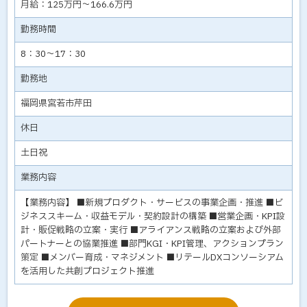
月給：125万円～166.6万円
勤務時間
8：30～17：30
勤務地
福岡県宮若市芹田
休日
土日祝
業務内容
【業務内容】 ■新規プロダクト・サービスの事業企画・推進 ■ビ
ジネススキーム・収益モデル・契約設計の構築 ■営業企画・KPI設
計・販促戦略の立案・実行 ■アライアンス戦略の立案および外部
パートナーとの協業推進 ■部門KGI・KPI管理、アクションプラン
策定 ■メンバー育成・マネジメント ■リテールDXコンソーシアム
を活用した共創プロジェクト推進