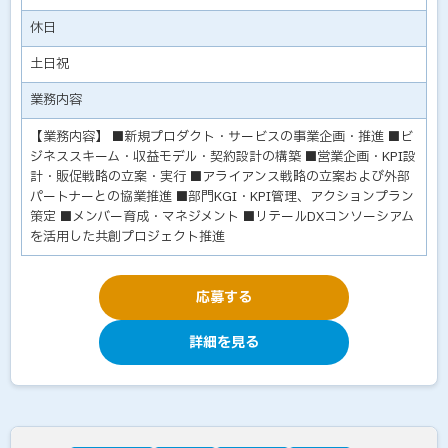
休日
土日祝
業務内容
【業務内容】 ■新規プロダクト・サービスの事業企画・推進 ■ビ
ジネススキーム・収益モデル・契約設計の構築 ■営業企画・KPI設
計・販促戦略の立案・実行 ■アライアンス戦略の立案および外部
パートナーとの協業推進 ■部門KGI・KPI管理、アクションプラン
策定 ■メンバー育成・マネジメント ■リテールDXコンソーシアム
を活用した共創プロジェクト推進
応募する
詳細を見る