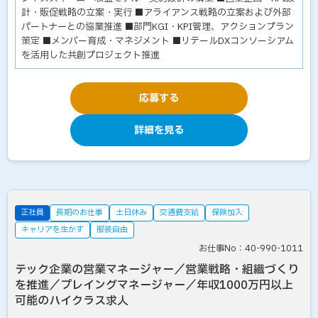
計・販促戦略の立案・実行 ■アライアンス戦略の立案および外部
パートナーとの協業推進 ■部門KGI・KPI管理、アクションプラン
策定 ■メンバー育成・マネジメント ■リテールDXコンソーシアム
を活用した共創プロジェクト推進
応募する
詳細を見る
正社員
長期のお仕事
土日休み
交通費支給
保険加入
キャリアを生かす
服装自由
お仕事No：40-990-1011
テック企業の営業マネージャー／営業戦略・組織づくり
を推進／プレイングマネージャー／年収1000万円以上
可能のハイクラス求人