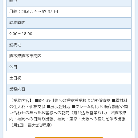
給与
月給：28.6万円～57.3万円
勤務時間
9:00～18:00
勤務地
熊本県熊本市南区
休日
土日祝
業務内容
【業務内容】 ■既存取引先への提案営業および関係構築 ■原材料
の仕入れ・価格交渉 ■展示会対応 ■クレーム対応 ※既存顧客や問
い合わせのあったお客様への訪問（飛び込み営業なし） ※熊本県
内・福岡への日帰り出張、福岡・東京・大阪への宿泊を伴う出張
（月1回・最大2泊程度）