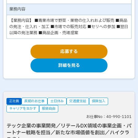
業務内容
【業務内容】 ■青果市場で野菜・果物の仕入れおよび販売 ■商品
の発注・仕入れ・加工 ■市場での販売対応 ■セリへの参加 ■翌日
以降の発注業務 ■商品企画・売場提案
応募する
詳細を見る
正社員
長期のお仕事
土日休み
交通費支給
保険加入
キャリアを生かす
服装自由
お仕事No：40-990-1101
テック企業の事業開発／リテールDX領域の事業企画・パ
ートナー戦略を担当／新たな市場価値を創出／ハイクラ