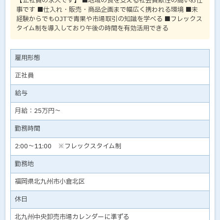
【正社員の求人です】 ■地域の食を支える社会貢献性の高いお仕
事です ■仕入れ・販売・商品企画まで幅広く携われる環境 ■未
経験からでもOJTで青果や市場取引の知識を学べる ■フレックス
タイム制を導入しており午後の時間を有効活用できる
雇用形態
正社員
給与
月給：25万円～
勤務時間
2:00～11:00 ※フレックスタイム制
勤務地
福岡県北九州市小倉北区
休日
北九州中央卸売市場カレンダーに準ずる