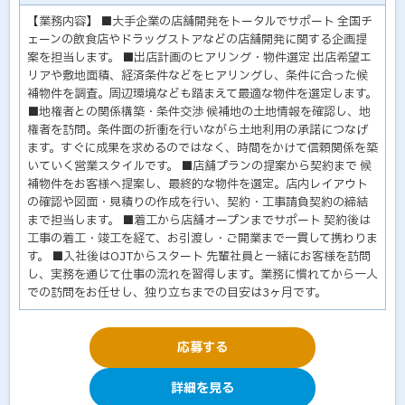
【業務内容】 ■大手企業の店舗開発をトータルでサポート 全国チ
ェーンの飲食店やドラッグストアなどの店舗開発に関する企画提
案を担当します。 ■出店計画のヒアリング・物件選定 出店希望エ
リアや敷地面積、経済条件などをヒアリングし、条件に合った候
補物件を調査。周辺環境なども踏まえて最適な物件を選定します。
■地権者との関係構築・条件交渉 候補地の土地情報を確認し、地
権者を訪問。条件面の折衝を行いながら土地利用の承諾につなげ
ます。すぐに成果を求めるのではなく、時間をかけて信頼関係を築
いていく営業スタイルです。 ■店舗プランの提案から契約まで 候
補物件をお客様へ提案し、最終的な物件を選定。店内レイアウト
の確認や図面・見積りの作成を行い、契約・工事請負契約の締結
まで担当します。 ■着工から店舗オープンまでサポート 契約後は
工事の着工・竣工を経て、お引渡し・ご開業まで一貫して携わりま
す。 ■入社後はOJTからスタート 先輩社員と一緒にお客様を訪問
し、実務を通じて仕事の流れを習得します。業務に慣れてから一人
での訪問をお任せし、独り立ちまでの目安は3ヶ月です。
応募する
詳細を見る