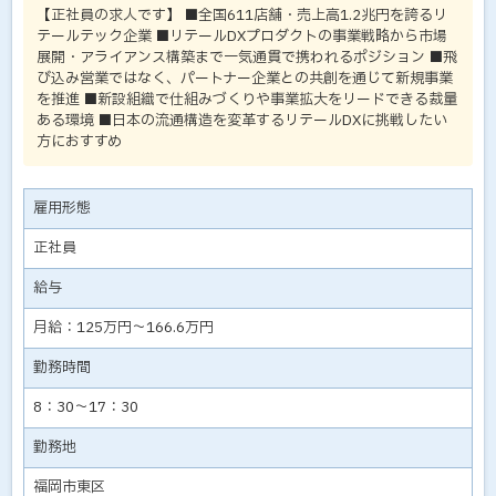
【正社員の求人です】 ■全国611店舗・売上高1.2兆円を誇るリ
テールテック企業 ■リテールDXプロダクトの事業戦略から市場
展開・アライアンス構築まで一気通貫で携われるポジション ■飛
び込み営業ではなく、パートナー企業との共創を通じて新規事業
を推進 ■新設組織で仕組みづくりや事業拡大をリードできる裁量
ある環境 ■日本の流通構造を変革するリテールDXに挑戦したい
方におすすめ
雇用形態
正社員
給与
月給：125万円～166.6万円
勤務時間
8：30～17：30
勤務地
福岡市東区