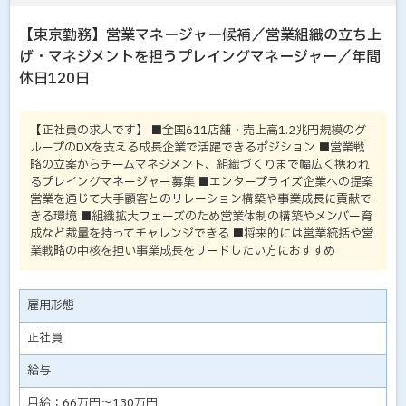
【東京勤務】営業マネージャー候補／営業組織の立ち上
げ・マネジメントを担うプレイングマネージャー／年間
休日120日
【正社員の求人です】 ■全国611店舗・売上高1.2兆円規模のグ
ループのDXを支える成長企業で活躍できるポジション ■営業戦
略の立案からチームマネジメント、組織づくりまで幅広く携われ
るプレイングマネージャー募集 ■エンタープライズ企業への提案
営業を通じて大手顧客とのリレーション構築や事業成長に貢献で
きる環境 ■組織拡大フェーズのため営業体制の構築やメンバー育
成など裁量を持ってチャレンジできる ■将来的には営業統括や営
業戦略の中核を担い事業成長をリードしたい方におすすめ
雇用形態
正社員
給与
月給：66万円～130万円