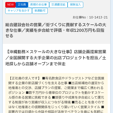
NEW
正社員
長期のお仕事
交通費支給
保険加入
キャリアを生かす
車通勤可
お仕事No：10-1413-21
総合建設会社の営業／街づくりに貢献するスケールの大
きな仕事／実績を歩合給で評価・年収1200万円も目指
せる
【沖縄勤務×スケールの大きな仕事】店舗企画提案営業
／全国展開する大手企業の出店プロジェクトを担当／土
地探しから店舗オープンまで伴走
【正社員の求人です】 ■有名飲食店やドラッグストアなど全国展
開する企業の新店舗づくりを支える仕事 ■出店候補地の選定から
地権者との交渉、店舗プランの提案、ご開業まで幅広く携われる
ポジション ■数千万円から億単位のプロジェクトを動かすスケー
ル感のある営業に挑戦できる ■頑張りや成果を歩合給として還元
する制度があり実績が収入につながる環境 ■売ることを急ぐので
はなく地権者との信頼関係をじっくり築いていく営業スタイル ■
部署内では日頃から会話や相談が活発でベテラン社員にも気軽に