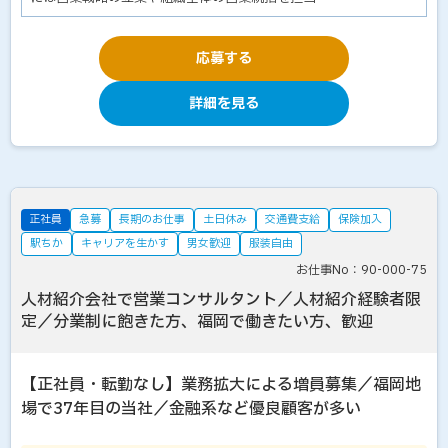
応募する
詳細を見る
正社員
急募
長期のお仕事
土日休み
交通費支給
保険加入
駅ちか
キャリアを生かす
男女歓迎
服装自由
お仕事No：90-000-75
人材紹介会社で営業コンサルタント／人材紹介経験者限
定／分業制に飽きた方、福岡で働きたい方、歓迎
【正社員・転勤なし】業務拡大による増員募集／福岡地
場で37年目の当社／金融系など優良顧客が多い