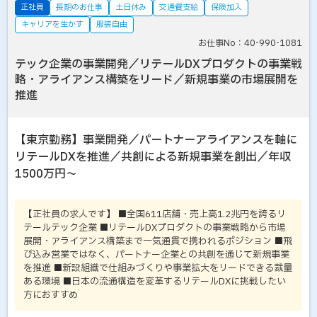
正社員
長期のお仕事
土日休み
交通費支給
保険加入
キャリアを生かす
服装自由
お仕事No：40-990-1081
テック企業の事業開発／リテールDXプロダクトの事業戦
略・アライアンス構築をリード／新規事業の市場展開を
推進
【東京勤務】事業開発／パートナーアライアンスを軸に
リテールDXを推進／共創による新規事業を創出／年収
1500万円～
【正社員の求人です】 ■全国611店舗・売上高1.2兆円を誇るリ
テールテック企業 ■リテールDXプロダクトの事業戦略から市場
展開・アライアンス構築まで一気通貫で携われるポジション ■飛
び込み営業ではなく、パートナー企業との共創を通じて新規事業
を推進 ■新設組織で仕組みづくりや事業拡大をリードできる裁量
ある環境 ■日本の流通構造を変革するリテールDXに挑戦したい
方におすすめ