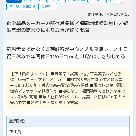
キャリアを生かす
車通勤可
お仕事No：40-1339-10
化学薬品メーカーの既存営業職／福岡地場転勤無し／衛
生意識の高まりにより成長が続く市場
新規営業ではなく既存顧客が中心／ノルマ無し！／土日
祝日休みで年間休日126日でonとoffがはっきりしてる
【正社員の求人です】 ■医薬品・試薬・化学工業薬品などを製
造・販売する化学薬品メーカー ■創業96年の老舗企業／顧客ニ
ーズに応じた加工対応で高品質な製品を提供 ■風通しの良い職場
環境／フラットな組織体制 ■転勤なし・福岡勤務で長期的なキャ
リア形成が可能 ■業界経験がなくても、充実した研修があるので
安心です ■各種手当・福利厚生が充実
雇用形態
正社員