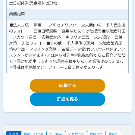
土日祝休み(完全週休2日制)
業務内容
■法人対応 ・採用ニーズのヒアリング ・求人票作成 ・求人受注後
のフォロー ・面接日程調整 ・採用成功に向けた提案 ■求職者対応
・スカウト送信 ・応募者対応 ・キャリア面談 ・求人紹介 ・面接
対策 ・入社フォロー ■その他 ・求人媒体の運用 ・求職者集客施
策の企画 ・マッチング業務 ・各種データ管理(システム登録はアシ
スタントが行います) ※既存取引先や金融機関等からご紹介いただ
く企業対応が中心です ※営業車を使用した訪問業務はありません
※弊社は小規模な分、フォローし合う体制があります
応募する
詳細を見る
正社員
長期のお仕事
土日休み
交通費支給
保険加入
駅ちか