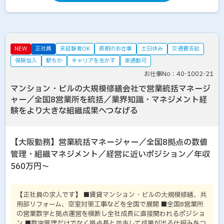
NEW
正社員
未経験者OK
長期のお仕事
土日休み
交通費支給
保険加入
駅ちか
キャリアを生かす
車通勤可
お仕事No：40-1002-21
マンション・ビルの大規模修繕会社で営業統括マネージ
ャー／全国8営業所を統括／業界知識・マネジメント経
験をより大きな組織成果へつなげる
【大阪勤務】営業統括マネージャー／全国8拠点の数値
管理・組織マネジメント／経営に近いポジション／年収
560万円～
【正社員の求人です】 ■賃貸マンション・ビルの大規模修繕、共
用部リフォーム、空室対策工事などを全国で展開 ■全国8営業所
の営業数字と拠点運営を横断し全社成長に直接関われるポジショ
ン ■数字管理だけでなく拠点長と並走して成果が出る仕組みをつ