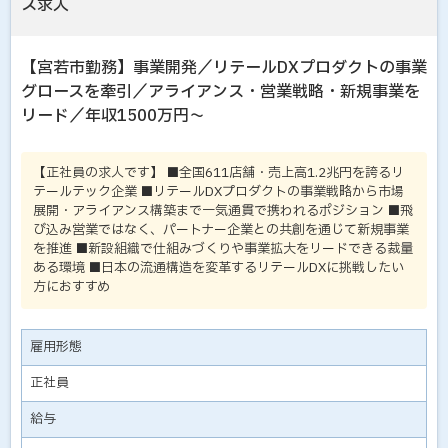
ス求人
【宮若市勤務】事業開発／リテールDXプロダクトの事業
グロースを牽引／アライアンス・営業戦略・新規事業を
リード／年収1500万円～
【正社員の求人です】 ■全国611店舗・売上高1.2兆円を誇るリ
テールテック企業 ■リテールDXプロダクトの事業戦略から市場
展開・アライアンス構築まで一気通貫で携われるポジション ■飛
び込み営業ではなく、パートナー企業との共創を通じて新規事業
を推進 ■新設組織で仕組みづくりや事業拡大をリードできる裁量
ある環境 ■日本の流通構造を変革するリテールDXに挑戦したい
方におすすめ
雇用形態
正社員
給与