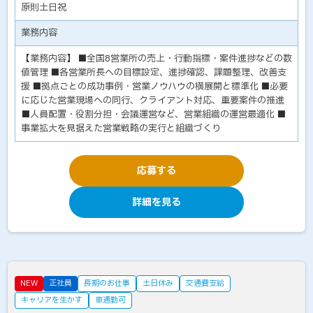
原則土日祝
業務内容
【業務内容】 ■全国8営業所の売上・行動指標・案件進捗などの数
値管理 ■各営業所長への目標設定、進捗確認、課題整理、改善支
援 ■拠点ごとの成功事例・営業ノウハウの横展開と標準化 ■必要
に応じた営業現場への同行、クライアント対応、重要案件の推進
■人員配置・役割分担・会議運営など、営業組織の運営最適化 ■
事業拡大を見据えた営業戦略の実行と組織づくり
応募する
詳細を見る
NEW
正社員
長期のお仕事
土日休み
交通費支給
キャリアを生かす
車通勤可