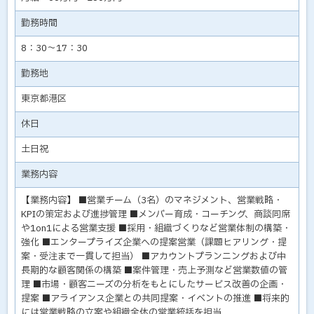
勤務時間
8：30～17：30
勤務地
東京都港区
休日
土日祝
業務内容
【業務内容】 ■営業チーム（3名）のマネジメント、営業戦略・
KPIの策定および進捗管理 ■メンバー育成・コーチング、商談同席
や1on1による営業支援 ■採用・組織づくりなど営業体制の構築・
強化 ■エンタープライズ企業への提案営業（課題ヒアリング・提
案・受注まで一貫して担当） ■アカウントプランニングおよび中
長期的な顧客関係の構築 ■案件管理・売上予測など営業数値の管
理 ■市場・顧客ニーズの分析をもとにしたサービス改善の企画・
提案 ■アライアンス企業との共同提案・イベントの推進 ■将来的
には営業戦略の立案や組織全体の営業統括を担当