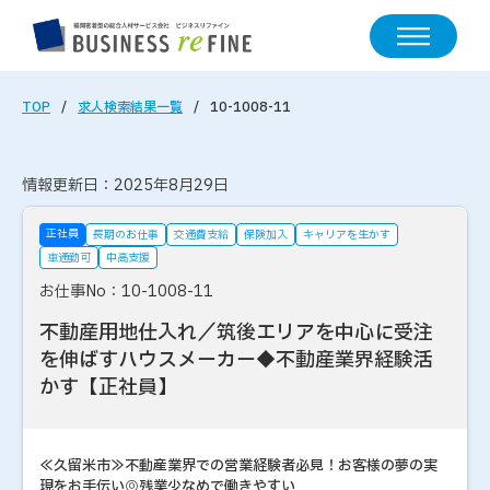
TOP
求人検索結果一覧
10-1008-11
情報更新日：2025年8月29日
正社員
長期のお仕事
交通費支給
保険加入
キャリアを生かす
車通勤可
中高支援
お仕事No：10-1008-11
不動産用地仕入れ／筑後エリアを中心に受注
を伸ばすハウスメーカー◆不動産業界経験活
かす【正社員】
≪久留米市≫不動産業界での営業経験者必見！お客様の夢の実
現をお手伝い◎残業少なめで働きやすい