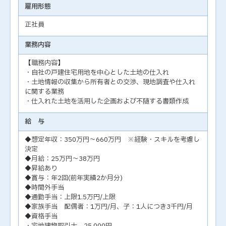
雇用形態
正社員
業務内容
【職務内容】
・自社の戸建住宅用地を中心とした土地の仕入れ
・土地情報の収集から所有者との交渉、現地調査や仕入れ
に関する業務
・仕入れた土地を活用した企画および不随する書類作成
給 与
◆想定年収：350万円～660万円 ※経験・スキルを考慮し
決定
◆月給：25万円～38万円
◆昇給あり
◆賞与：年2回(前年実績2か月分)
◆時間外手当
◆通勤手当：上限1.5万円/上限
◆家族手当 配偶者：1万円/月、子：1人につき3千円/月
◆資格手当