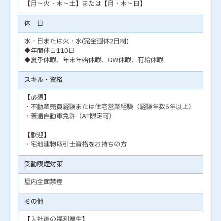
【月～火・木～土】または【月・木～日】
休 日
水・日または火・水(完全週休2日制)
◆年間休日110日
◆夏季休暇、年末年始休暇、GW休暇、有給休暇
スキル・資格
【必須】
・不動産売買経験または住宅営業経験（経験年数5年以上）
・普通自動車免許（AT限定可）
【歓迎】
・宅地建物取引士資格をお持ちの方
受動喫煙対策
屋内全面禁煙
その他
【入社後の福利厚生】