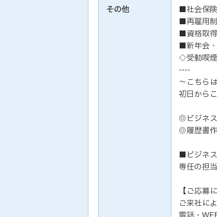
その他
■社会保
■再雇用制
■資格取
■新年会
◇受動喫
----
～こちら
初日から
◎ビジネ
◎履歴書
■ビジネ
専任の担
【ご応募
ご来社に
電話・WE