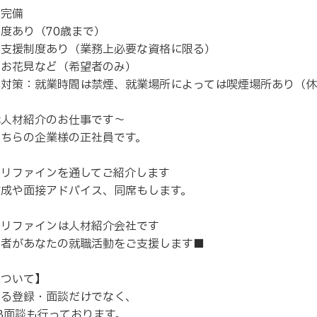
険完備
度あり（70歳まで）
得支援制度あり（業務上必要な資格に限る）
・お花見など（希望者のみ）
煙対策：就業時間は禁煙、就業場所によっては喫煙場所あり（
は人材紹介のお仕事です～
こちらの企業様の正社員です。
スリファインを通してご紹介します
作成や面接アドバイス、同席もします。
スリファインは人材紹介会社です
当者があなたの就職活動をご支援します■
について】
よる登録・面談だけでなく、
B面談も行っております。