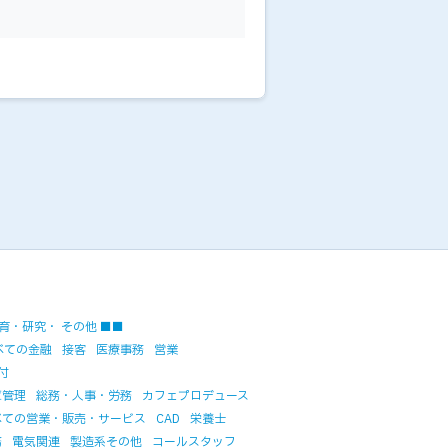
育・研究・ その他 ■■
べての金融
接客
医療事務
営業
付
庫管理
総務・人事・労務
カフェプロデュース
べての営業・販売・サービス
CAD
栄養士
務
電気関連
製造系その他
コールスタッフ