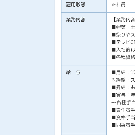
雇用形態
正社員
業務内容
【業務内
■建築・
■祭りや
■テレビC
■入社後は
■各種資
給 与
■月給：1
※経験・
■昇給：
■賞与：年
---各種手当
■責任者手当
■資格手当
■同乗者