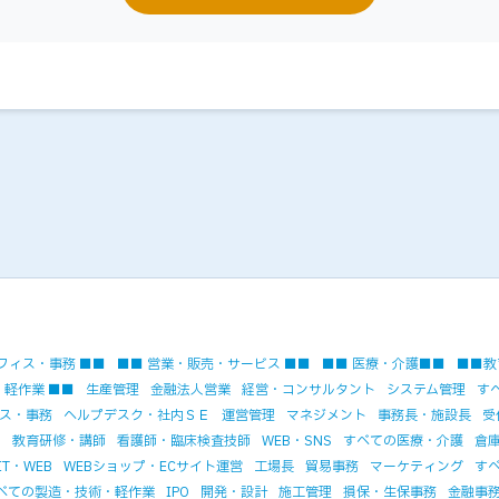
フィス・事務 ■■
■■ 営業・販売・サービス ■■
■■ 医療・介護■■
■■教
・軽作業 ■■
生産管理
金融法人営業
経営・コンサルタント
システム管理
す
ス・事務
ヘルプデスク・社内ＳＥ
運営管理
マネジメント
事務長・施設長
受
)
教育研修・講師
看護師・臨床検査技師
WEB・SNS
すべての医療・介護
倉
T・WEB
WEBショップ・ECサイト運営
工場長
貿易事務
マーケティング
す
べての製造・技術・軽作業
IPO
開発・設計
施工管理
損保・生保事務
金融事