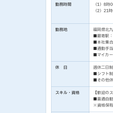
勤務時間
（1）8時
（2）21
勤務地
福岡県北
■最寄駅：
■本社集
■通勤手当
■マイカー
休 日
週休二日
■シフト制
■その他休
スキル・資格
【歓迎の
■普通自動
※資格保