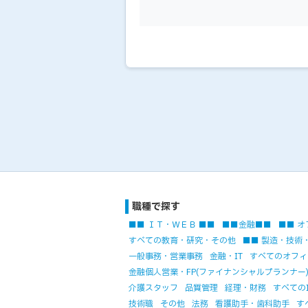
職種で探す
■■ ＩＴ・ＷＥＢ ■■
■■金融■■
■■ オ
すべての教育・研究・その他
■■ 製造・技術
一般事務・営業事務
金融・IT
すべてのオフィ
金融個人営業・FP(ファイナンシャルプランナー
介護スタッフ
品質管理
経理・財務
すべてのI
技術職
その他
法務
看護助手・歯科助手
す