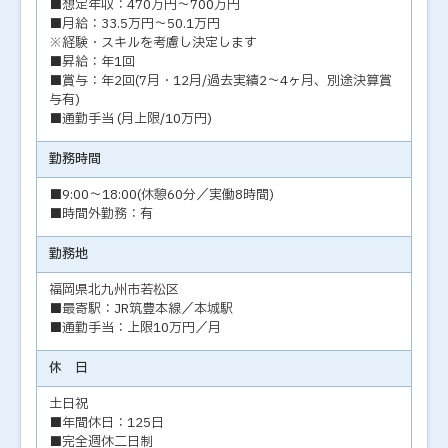
■想定年収：470万円～700万円
■月給：33.5万円～50.1万円
※経験・スキルを考慮し決定します
■昇給：年1回
■賞与：年2回(7月・12月/過去実績2～4ヶ月、別途決算賞
与有)
■通勤手当 (月上限/10万円)
勤務時間
■9:00～18:00(休憩60分／実働8時間)
■時間外勤務：有
勤務地
福岡県北九州市若松区
■最寄駅：JR筑豊本線／本城駅
■通勤手当：上限10万円／月
休 日
土日祝
■年間休日：125日
■完全週休二日制