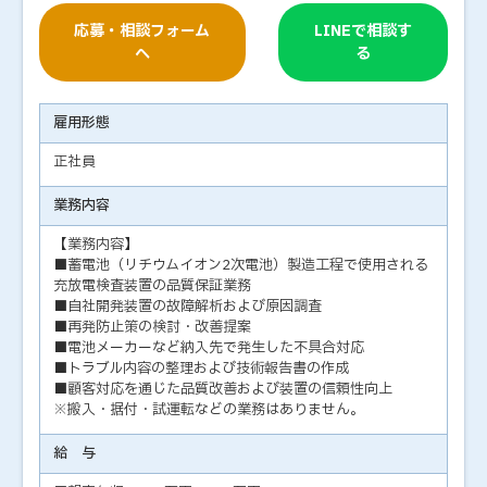
応募・相談フォーム
LINEで相談す
へ
る
雇用形態
正社員
業務内容
【業務内容】
■蓄電池（リチウムイオン2次電池）製造工程で使用される
充放電検査装置の品質保証業務
■自社開発装置の故障解析および原因調査
■再発防止策の検討・改善提案
■電池メーカーなど納入先で発生した不具合対応
■トラブル内容の整理および技術報告書の作成
■顧客対応を通じた品質改善および装置の信頼性向上
※搬入・据付・試運転などの業務はありません。
給 与