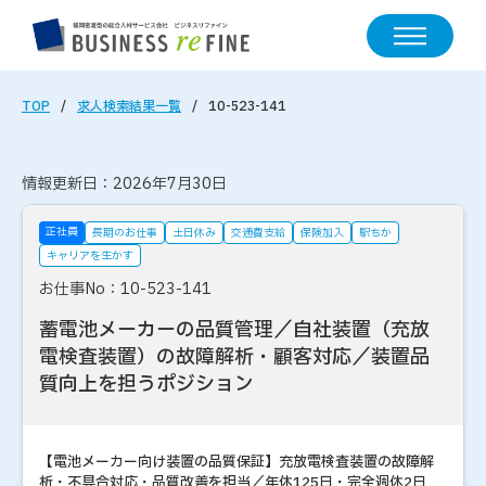
TOP
求人検索結果一覧
10-523-141
情報更新日：2026年7月30日
正社員
長期のお仕事
土日休み
交通費支給
保険加入
駅ちか
キャリアを生かす
お仕事No：10-523-141
蓄電池メーカーの品質管理／自社装置（充放
電検査装置）の故障解析・顧客対応／装置品
質向上を担うポジション
【電池メーカー向け装置の品質保証】充放電検査装置の故障解
析・不具合対応・品質改善を担当／年休125日・完全週休2日