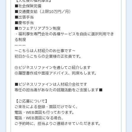
【入社後の福利厚生】
■社会保険完備
■交通費支給（上限10万円／月）
■出張手当
■慶弔手当
■カフェテリアプラン制度
・福利厚生専門会社の各種サービスを自由に選択利用でき
る制度
ーーー
～こちらは人材紹介のお仕事です～
初日からこちらの企業様の正社員です。
◎ビジネスリファインを通してご紹介します
◎履歴書作成や面接アドバイス、同席もします。
■ビジネスリファインは人材紹介会社です
専任の担当者があなたの就職活動をご支援します■
【ご応募について】
ご来社による登録・面談だけでなく、
電話・WEB面談も行っております。
電話・WEB面談になる場合、
ご予約時に、担当よりご連絡させていただきます。