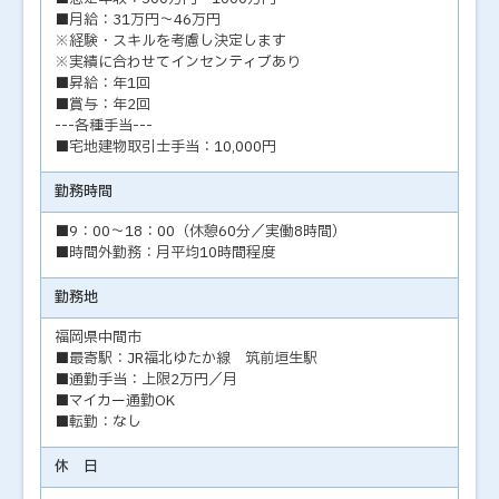
■月給：31万円～46万円
※経験・スキルを考慮し決定します
※実績に合わせてインセンティブあり
■昇給：年1回
■賞与：年2回
---各種手当---
■宅地建物取引士手当：10,000円
勤務時間
■9：00～18：00（休憩60分／実働8時間）
■時間外勤務：月平均10時間程度
勤務地
福岡県中間市
■最寄駅：JR福北ゆたか線 筑前垣生駅
■通勤手当：上限2万円／月
■マイカー通勤OK
■転勤：なし
休 日