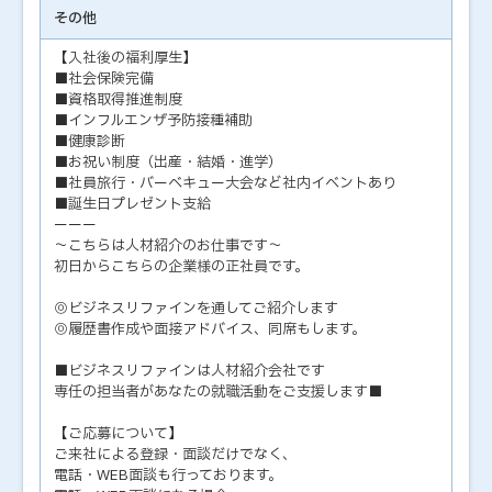
その他
【入社後の福利厚生】
■社会保険完備
■資格取得推進制度
■インフルエンザ予防接種補助
■健康診断
■お祝い制度（出産・結婚・進学）
■社員旅行・バーベキュー大会など社内イベントあり
■誕生日プレゼント支給
ーーー
～こちらは人材紹介のお仕事です～
初日からこちらの企業様の正社員です。
◎ビジネスリファインを通してご紹介します
◎履歴書作成や面接アドバイス、同席もします。
■ビジネスリファインは人材紹介会社です
専任の担当者があなたの就職活動をご支援します■
【ご応募について】
ご来社による登録・面談だけでなく、
電話・WEB面談も行っております。