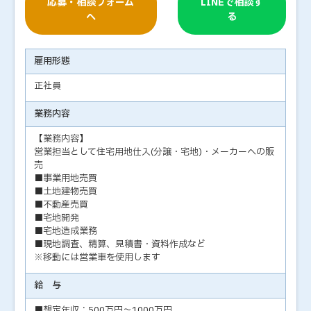
応募・相談フォーム
LINEで相談す
へ
る
雇用形態
正社員
業務内容
【業務内容】
営業担当として住宅用地仕入(分譲・宅地)・メーカーへの販
売
■事業用地売買
■土地建物売買
■不動産売買
■宅地開発
■宅地造成業務
■現地調査、精算、見積書・資料作成など
※移動には営業車を使用します
給 与
■想定年収：500万円～1000万円