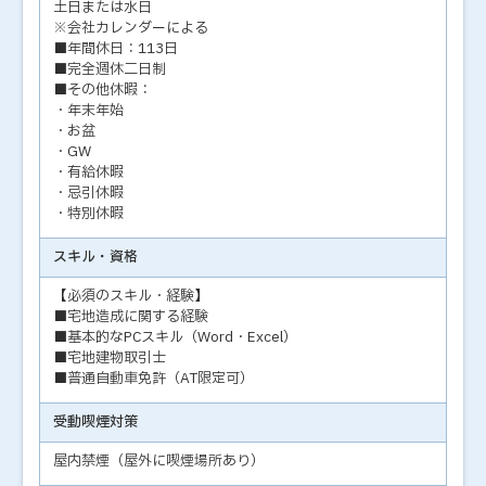
土日または水日
※会社カレンダーによる
■年間休日：113日
■完全週休二日制
■その他休暇：
・年末年始
・お盆
・GW
・有給休暇
・忌引休暇
・特別休暇
スキル・資格
【必須のスキル・経験】
■宅地造成に関する経験
■基本的なPCスキル（Word・Excel）
■宅地建物取引士
■普通自動車免許（AT限定可）
受動喫煙対策
屋内禁煙（屋外に喫煙場所あり）