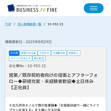
TOP
求人検索結果一覧
10-953-21
情報更新日：2025年8月29日
正社員
長期のお仕事
土日休み
交通費支給
保険加入
キャリアを生かす
男女歓迎
お仕事No：10-953-21
営業／既存契約者向けの提案とアフターフォ
ロー◆研修充実・未経験者歓迎◆土日休み
【正社員】
≪北九州市≫ノルマ無の営業職◆「お客様目線で一緒にライフ
プランを考える」を大事にする社風