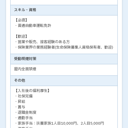
スキル・資格
【必須】
・普通自動車運転免許
【歓迎】
・営業や販売、接客経験のある方
・保険業界の業務経験者(生命保険募集人資格保有者、歓迎)
受動喫煙対策
屋内全面禁煙
その他
【入社後の福利厚生】
・社保完備
・昇給
・賞与
・退職金制度
・通勤手当
・家族手当：扶養家族1人目10,000円、2人目5,000円