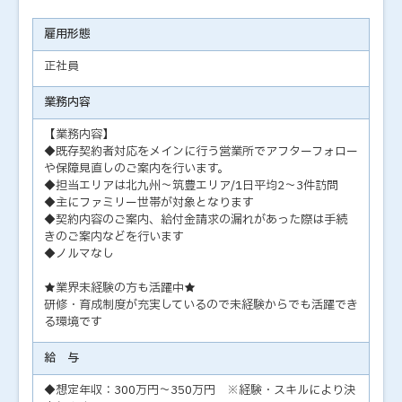
雇用形態
正社員
業務内容
【業務内容】
◆既存契約者対応をメインに行う営業所でアフターフォロー
や保障見直しのご案内を行います。
◆担当エリアは北九州～筑豊エリア/1日平均2～3件訪問
◆主にファミリー世帯が対象となります
◆契約内容のご案内、給付金請求の漏れがあった際は手続
きのご案内などを行います
◆ノルマなし
★業界未経験の方も活躍中★
研修・育成制度が充実しているので未経験からでも活躍でき
る環境です
給 与
◆想定年収：300万円～350万円 ※経験・スキルにより決