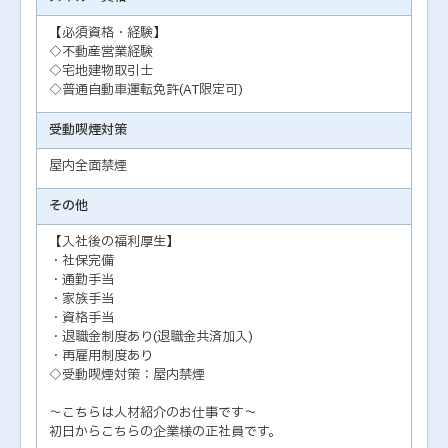
【必須資格・経験】
◇不動産営業経験
◇宅地建物取引士
◇普通自動車運転免許(AT限定可)
受動喫煙対策
屋内全面禁煙
その他
【入社後の福利厚生】
・社保完備
・通勤手当
・家族手当
・資格手当
・退職金制度あり(退職金共済加入)
・再雇用制度あり
◇受動喫煙対策：屋内禁煙
～こちらは人材紹介のお仕事です～
初日からこちらの企業様の正社員です。