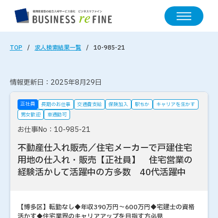
TOP
求人検索結果一覧
10-985-21
情報更新日：2025年8月29日
正社員
長期のお仕事
交通費支給
保険加入
駅ちか
キャリアを生かす
男女歓迎
車通勤可
お仕事No：10-985-21
不動産仕入れ販売／住宅メーカーで戸建住宅
用地の仕入れ・販売【正社員】 住宅営業の
経験活かして活躍中の方多数 40代活躍中
【博多区】転勤なし◆年収390万円～600万円◆宅建士の資格
活かす◆住宅業界のキャリアアップを目指す方必見