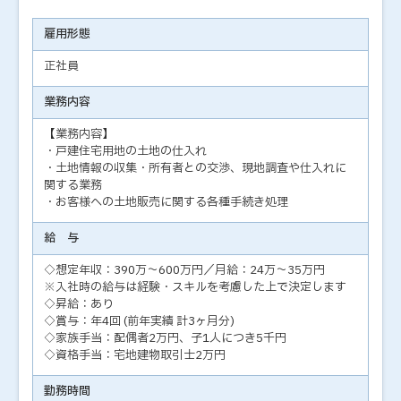
雇用形態
正社員
業務内容
【業務内容】
・戸建住宅用地の土地の仕入れ
・土地情報の収集・所有者との交渉、現地調査や仕入れに
関する業務
・お客様への土地販売に関する各種手続き処理
給 与
◇想定年収：390万～600万円／月給：24万～35万円
※入社時の給与は経験・スキルを考慮した上で決定します
◇昇給：あり
◇賞与：年4回 (前年実績 計3ヶ月分)
◇家族手当：配偶者2万円、子1人につき5千円
◇資格手当：宅地建物取引士2万円
勤務時間