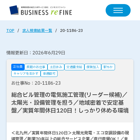
TOP
求人検索結果一覧
20-1186-23
情報更新日：2026年6月29日
正社員
長期のお仕事
土日休み
交通費支給
保険加入
駅ちか
キャリアを生かす
車通勤可
お仕事No：20-1186-23
総合ビル管理の電気施工管理(リーダー候補)／
太陽光・設備管理を担う／地域密着で安定基
盤／実質年間休日120日！しっかり休める環境
＜北九州／実質年間休日120日＞太陽光発電・エコ空調設備の現
場管理／創業70年以上の総合サービス企業／直行直帰OK！／未