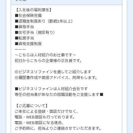
【入社後の福利厚生】
■社会保険完備
■退職金制度あり（勤続1年以上）
■資格手当
■住宅手当（規定有り）
■転居手当
■資格支援制度
ーーー
～こちらは人材紹介のお仕事です～
初日からこちらの企業様の正社員です。
◎ビジネスリファインを通してご紹介します
◎履歴書作成や面接アドバイス、同席もします。
■ビジネスリファインは人材紹介会社です
専任の担当者があなたの就職活動をご支援します■
【ご応募について】
ご来社による登録・面談だけでなく、
電話・WEB面談も行っております。
電話・WEB面談になる場合、
ご予約時に、担当よりご連絡させていただきます。