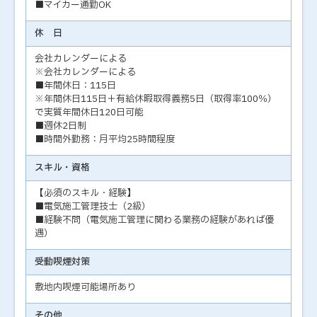
■マイカー通勤OK
休 日
会社カレンダーによる
※会社カレンダーによる
■年間休日：115日
※年間休日115日＋有給休暇取得義務5日（取得率100％）
で実質年間休日120日可能
■週休2日制
■時間外勤務：月平均25時間程度
スキル・資格
【必須のスキル・経験】
■電気施工管理技士（2級）
■経験不問（電気施工管理に関わる業務の経験があれば優
遇）
受動喫煙対策
敷地内喫煙可能場所あり
その他