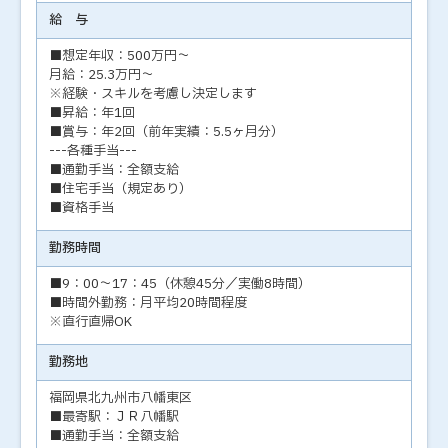
給 与
■想定年収：500万円～
月給：25.3万円～
※経験・スキルを考慮し決定します
■昇給：年1回
■賞与：年2回（前年実績：5.5ヶ月分）
---各種手当---
■通勤手当：全額支給
■住宅手当（規定あり）
■資格手当
勤務時間
■9：00～17：45（休憩45分／実働8時間）
■時間外勤務：月平均20時間程度
※直行直帰OK
勤務地
福岡県北九州市八幡東区
■最寄駅：ＪＲ八幡駅
■通勤手当：全額支給